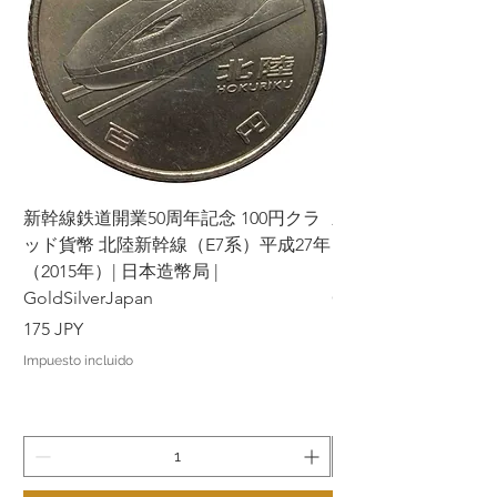
新幹線鉄道開業50周年記念 100円クラ
新幹線鉄道開業50周年
ッド貨幣 北陸新幹線（E7系）平成27年
ッド貨幣 上越新幹線
（2015年）| 日本造幣局 |
（2015年）| 日本造幣
GoldSilverJapan
GoldSilverJapan
Precio
Precio
175 JPY
175 JPY
Impuesto incluido
Impuesto incluido