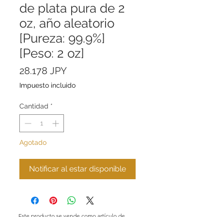
de plata pura de 2
oz, año aleatorio
[Pureza: 99.9%]
[Peso: 2 oz]
Precio
28.178 JPY
Impuesto incluido
Cantidad
*
Agotado
Notificar al estar disponible
Este producto se vende como artículo de