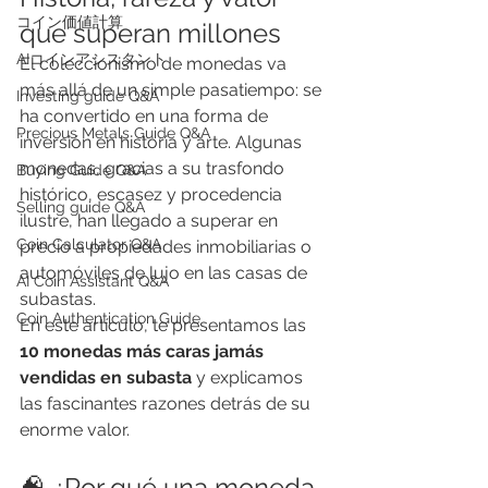
​コイン価値計算
que superan millones
AIコインアシスタント
El coleccionismo de monedas va 
más allá de un simple pasatiempo: se 
Investing guide Q&A
ha convertido en una forma de 
Precious Metals Guide Q&A
inversión en historia y arte. Algunas 
monedas, gracias a su trasfondo 
Buying Guide Q&A
histórico, escasez y procedencia 
Selling guide Q&A
ilustre, han llegado a superar en 
Coin Calculator Q&A
precio a propiedades inmobiliarias o 
automóviles de lujo en las casas de 
AI Coin Assistant Q&A
subastas.
Coin Authentication Guide
En este artículo, te presentamos las 
10 monedas más caras jamás 
vendidas en subasta
 y explicamos 
las fascinantes razones detrás de su 
enorme valor.
🧠 ¿Por qué una moneda 