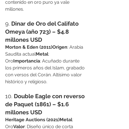
contenido en oro puro ya vale 
millones.
9. 
Dinar de Oro del Califato 
Omeya (año 723) – $4.8 
millones USD
Morton & Eden (2011)Origen
: Arabia 
Saudita actual
Metal
: 
Oro
Importancia
: Acuñado durante 
los primeros años del Islam, grabado 
con versos del Corán. Altísimo valor 
histórico y religioso.
10. 
Double Eagle con reverso 
de Paquet (1861) – $1.6 
millones USD
Heritage Auctions (2021)Metal
: 
Oro
Valor
: Diseño único de corta 