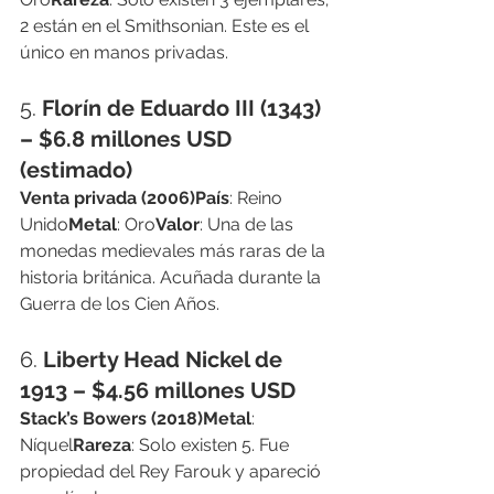
2 están en el Smithsonian. Este es el 
único en manos privadas.
5. 
Florín de Eduardo III (1343) 
– $6.8 millones USD 
(estimado)
Venta privada (2006)País
: Reino 
Unido
Metal
: Oro
Valor
: Una de las 
monedas medievales más raras de la 
historia británica. Acuñada durante la 
Guerra de los Cien Años.
6. 
Liberty Head Nickel de 
1913 – $4.56 millones USD
Stack’s Bowers (2018)Metal
: 
Níquel
Rareza
: Solo existen 5. Fue 
propiedad del Rey Farouk y apareció 