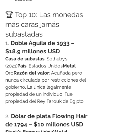
🏆 Top 10: Las monedas 
más caras jamás 
subastadas
1. 
Doble Águila de 1933 – 
$18.9 millones USD
Casa de subastas
: Sotheby’s 
(2021)
País
: Estados Unidos
Metal
: 
Oro
Razón del valor
: Acuñada pero 
nunca circulada por restricciones del 
gobierno. La única legalmente 
propiedad de un individuo. Fue 
propiedad del Rey Farouk de Egipto.
2. 
Dólar de plata Flowing Hair 
de 1794 – $10 millones USD
Stack's Bowers (2013)Metal
: 