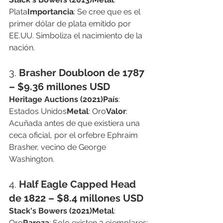
Plata
Importancia
: Se cree que es el 
primer dólar de plata emitido por 
EE.UU. Simboliza el nacimiento de la 
nación.
3. 
Brasher Doubloon de 1787 
– $9.36 millones USD
Heritage Auctions (2021)País
: 
Estados Unidos
Metal
: Oro
Valor
: 
Acuñada antes de que existiera una 
ceca oficial, por el orfebre Ephraim 
Brasher, vecino de George 
Washington.
4. 
Half Eagle Capped Head 
de 1822 – $8.4 millones USD
Stack's Bowers (2021)Metal
: 
Oro
Rareza
: Solo existen 3 ejemplares; 