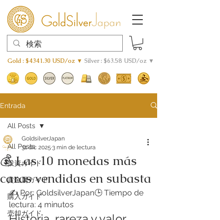
Gold : $4341.30 USD/oz ▼
Silver : $63.58 USD/oz ▼
Entrada
All Posts
GoldsilverJapan
All Posts
31 dic 2025
3 min de lectura
💰 Las 10 monedas más
投資ガイド
caras vendidas en subasta
貴金属ガイド
✍️ Por: GoldsilverJapan🕒 Tiempo de 
購入ガイド
lectura: 4 minutos
売却ガイド
Historia, rareza y valor 