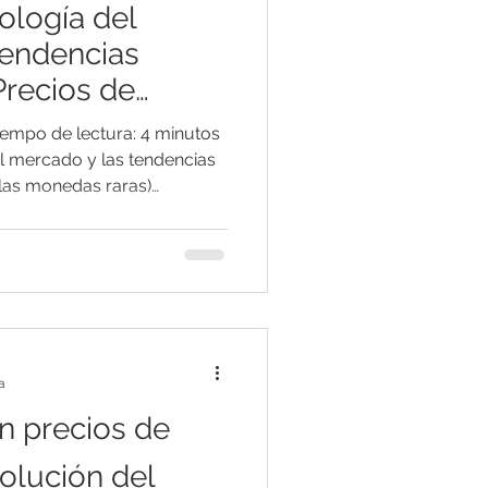
ología del
Tendencias
Precios de
iempo de lectura: 4 minutos
el mercado y las tendencias
 las monedas raras)
el coleccionismo de
etermina únicamente por el
za. En realidad, el
las condiciones económicas
onistas juegan un
ación de los precios en las
a
n precios de
volución del