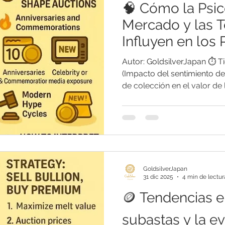
🧠 Cómo la Psic
Mercado y las 
Influyen en los 
Subasta
Autor: GoldsilverJapan ⏱️ T
(Impacto del sentimiento d
de colección en el valor de
Introducción En el mundo d
monedas, el precio no se d
contenido metálico o la rare
sentimiento del mercado , 
y las tendencias entre los colecci
papel crucial en la determin
GoldsilverJapan
subastas. Este
31 dic 2025
4 min de lectur
🪙 Tendencias e
subastas y la e