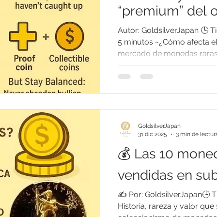
“premium” del 
Autor: GoldsilverJapan 🕒 
5 minutos ~¿Cómo afecta el 
mercado de monedas raras
que nos adentramos en el 
metales preciosos está ex
transformaciones dramática
spot del oro ronda los 3.800
ha alcanzado los 47 USD ,
históricos. Este aumento ve
GoldsilverJapan
tenido un gran impacto
31 dic 2025
3 min de lectur
💰 Las 10 mone
vendidas en su
✍️ Por: GoldsilverJapan🕒 T
Historia, rareza y valor que