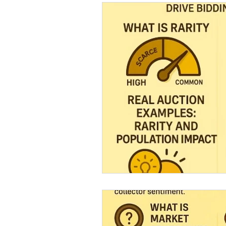
Investing guide Q&A
Preciou
AI Coin Assistant Q&A
Coin A