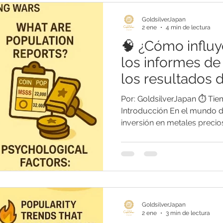
s Metals Guide Q&A
Buying Guide Q&A
Selling guide Q&A
GoldsilverJapan
2 ene
4 min de lectura
🧠 ¿Cómo influy
uthentication Guide
los informes de
los resultados 
Por: GoldsilverJapan ⏱️ Tie
Introducción En el mundo d
inversión en metales preci
no se determina únicament
metálica. Especialmente en 
clave — rareza e informes de población (population
report)— tienen un impacto
finales. ¿Por qué monedas 
venden a precios muy dist
GoldsilverJapan
diferencia en
2 ene
3 min de lectura