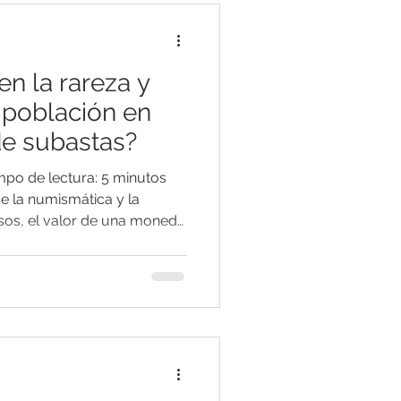
Coin Calculator Q&A
en la rareza y
 población en
de subastas?
mpo de lectura: 5 minutos
e la numismática y la
osos, el valor de una moneda
e por su peso o pureza
las subastas, dos factores
 profundo en los precios
aparentemente iguales se
intos? ¿Por qué una pequeña