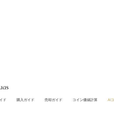
uas
イド
購入ガイド
売却ガイド
​コイン価値計算
A