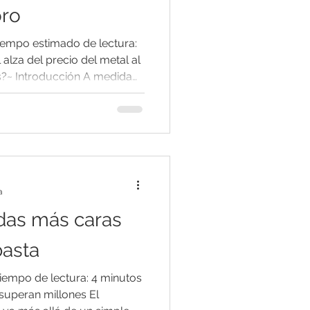
oro
Tiempo estimado de lectura:
alza del precio del metal al
?~ Introducción A medida
año 2026, el mercado de
perimentando
s. Actualmente, el precio
 USD por onza , y la plata
 acercándose a máximos
rtiginoso en los precios ha
a
das más caras
basta
iempo de lectura: 4 minutos
 superan millones El