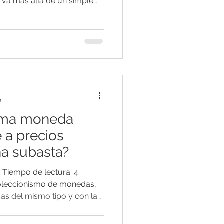
va más allá de un simple
do en una forma de inversión
 monedas, gracias a su
 y procedencia ilustre, han
 a propiedades inmobiliarias
s casas de subastas. En este
as 10 monedas más caras jam
a
isma moneda
 a precios
na subasta?
 Tiempo de lectura: 4
oleccionismo de monedas,
 del mismo tipo y con la
e venden en
endentemente diferentes.