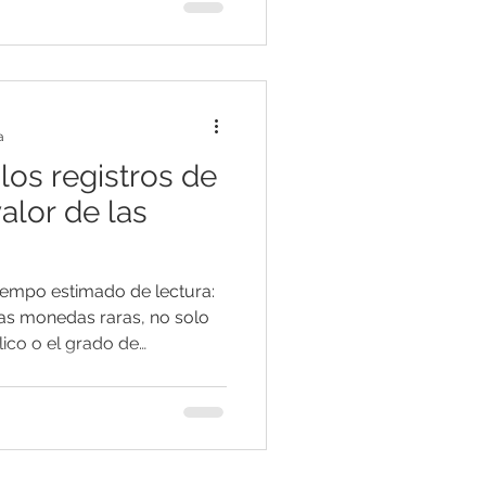
ntemente idéntica se vende
a ocasión, y en otra, se
 lo esperado? La respuesta
es complejos y variados.En
a
los registros de
alor de las
Tiempo estimado de lectura:
as monedas raras, no solo
ico o el grado de
 históricos de subastas
cia considerable sobre el
ccionistas e inversores,
ubasta y quién pujó por
 gran impacto en la