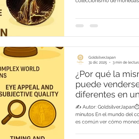
coleccionismo de monedas 
pasatiempo: se ha converti
en historia y arte. Algunas
trasfondo histórico, escasez
llegado a superar en precio
o automóviles de lujo en la
artículo, te presentamos l
GoldsilverJapan
31 dic 2025
3 min de lectur
¿Por qué la m
puede venderse
diferentes en u
✍️ Autor: GoldsilverJapan⏱️
minutos En el mundo del c
es común ver cómo monedas
misma calificación de conservación s
subastas por precios sorpr