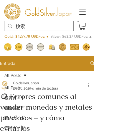
Gold : $4277.70 USD/oz ▼
Silver : $62.27 USD/oz ▲
Entrada
All Posts
GoldsilverJapan
All Posts
29 dic 2025
4 min de lectura
🪙 Errores comunes al
投資ガイド
vender monedas y metales
貴金属ガイド
preciosos – y cómo
購入ガイド
evitarlos
売却ガイド