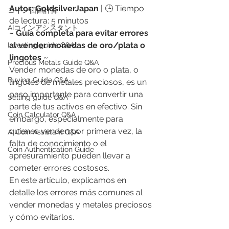
Autor: GoldsilverJapan
 | 🕒 Tiempo 
​コイン価値計算
de lectura: 5 minutos
AIコインアシスタント
~ Guía completa para evitar errores 
al vender monedas de oro/plata o 
Investing guide Q&A
lingotes ~
Precious Metals Guide Q&A
Vender monedas de oro o plata, o 
Buying Guide Q&A
lingotes de metales preciosos, es un 
paso importante para convertir una 
Selling guide Q&A
parte de tus activos en efectivo. Sin 
Coin Calculator Q&A
embargo, especialmente para 
quienes venden por primera vez, la 
AI Coin Assistant Q&A
falta de conocimiento o el 
Coin Authentication Guide
apresuramiento pueden llevar a 
cometer errores costosos.
En este artículo, explicamos en 
detalle los errores más comunes al 
vender monedas y metales preciosos 
y cómo evitarlos.