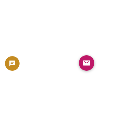
🪙 Errores comunes al vender monedas y 
metales preciosos – y cómo evitarlos