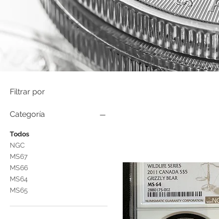
Filtrar por
Categoría
Todos
NGC
MS67
MS66
MS64
MS65