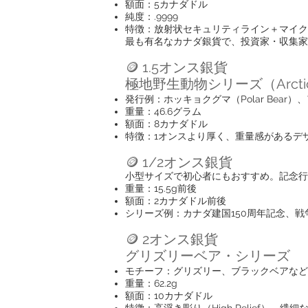
額面：5カナダドル
純度：.9999
特徴：放射状セキュリティライン＋マイク
最も有名なカナダ銀貨で、投資家・収集家
🪙 1.5オンス銀貨
極地野生動物シリーズ（Arctic Wil
発行例：ホッキョクグマ（Polar Bear）
重量：46.6グラム
額面：8カナダドル
特徴：1オンスより厚く、重量感があるデ
🪙 1/2オンス銀貨
小型サイズで初心者にもおすすめ。記念行
重量：15.5g前後
額面：2カナダドル前後
シリーズ例：カナダ建国150周年記念、
🪙 2オンス銀貨
グリズリーベア・シリーズ
モチーフ：グリズリー、ブラックベアなど
重量：62.2g
額面：10カナダドル