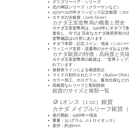
グリズリーベア・シリーズ
北の神話シリーズ（クラーケンなど）
1973〜1976年オリンピック記念銀貨（.72
カナダの古銀貨（Junk Silver）
カナダ王室造幣局の概要と歴史
カナダ王室造幣局は、1908年にオタワ
進化し、今では 完全なカナダ政府所有の
造幣施設は2カ所にあります：
オタワ本部：記念コイン、地金（シルバー
ウィニペグ支部：流通用のカナダおよび外
カナダ銀貨の特徴：高純度と先
カナダ王室造幣局の銀貨は、**世界トップクラ
れています：
放射状ラインによる偽造防止
マイクロ刻印されたリーフ（Bullion DNA
カラー加工、ホログラム、蓄光仕様などの
高精度なレリーフと彫刻技術
銀貨のサイズと種類一覧
🪙 1オンス（1 oz）銀貨
カナダ メイプルリーフ銀貨（Silve
発行開始：1988年〜現在
重量：31.1グラム（1トロイオンス）
直径：約38mm