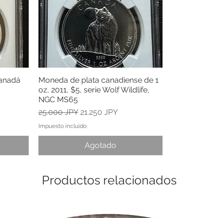
Canadá
Moneda de plata canadiense de 1
Vista rápida
oz, 2011, $5, serie Wolf Wildlife,
NGC MS65
a
Precio
Precio de oferta
25.000 JPY
21.250 JPY
Impuesto incluido
Agotado
Productos relacionados