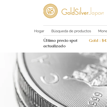
Hogar
Búsqueda de productos
Mone
Último precio spot
Gold : $
actualizado