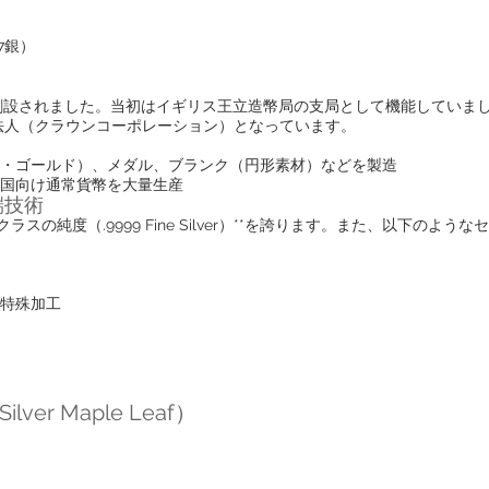
27銀）
で創設されました。当初はイギリス王立造幣局の支局として機能していま
法人（クラウンコーポレーション）となっています。
・ゴールド）、メダル、ブランク（円形素材）などを製造
国向け通常貨幣を大量生産
端技術
スの純度（.9999 Fine Silver）**を誇ります。また、以下の
）
特殊加工
r Maple Leaf）