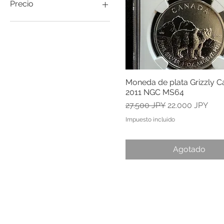
Precio
11.980 JPY
32.000 JPY
Moneda de plata Grizzly 
Vista rápida
2011 NGC MS64
Precio
Precio de ofert
27.500 JPY
22.000 JPY
Impuesto incluido
Agotado