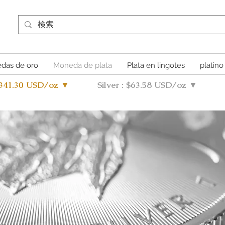
das de oro
Moneda de plata
Plata en lingotes
platino
4341.30 USD/oz ▼
Silver : $63.58 USD/oz ▼