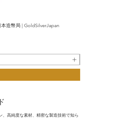
| GoldSilverJapan
新幹線鉄道開業50
ド
デザイン、高純度な素材、精密な製造技術で知ら