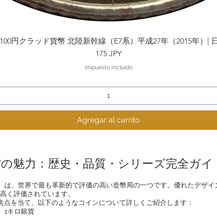
0円クラッド貨幣 北陸新幹線（E7系）平成27年（2015年）| 日本造幣局 
Vista rápida
Precio
175 JPY
Impuesto incluido
Agregar al carrito
貨の魅力：歴史・品質・シリーズ完全ガイ
an Mint）は、世界で最も革新的で評価の高い造幣局の一つです。優れた
高く評価されています。
に焦点を当て、以下のようなコインについて詳しくご紹介します：
ス、1キロ銀貨