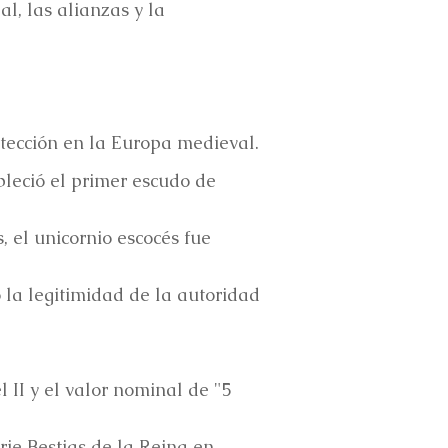
l, las alianzas y la
otección en la Europa medieval.
bleció el primer escudo de
, el unicornio escocés fue
la legitimidad de la autoridad
 II y el valor nominal de "5
rie Bestias de la Reina en