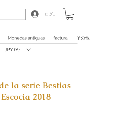
ログイン
Monedas antiguas
factura
その他
JPY (¥)
e la serie Bestias
 Escocia 2018