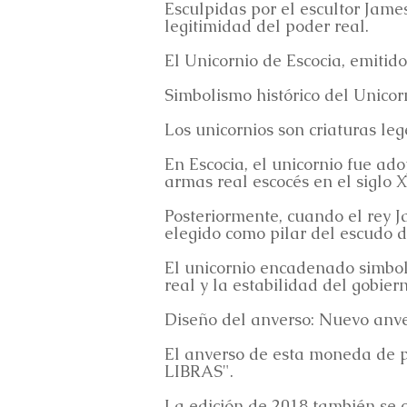
Esculpidas por el escultor James
legitimidad del poder real.
El Unicornio de Escocia, emitido 
Simbolismo histórico del Unicor
Los unicornios son criaturas le
En Escocia, el unicornio fue a
armas real escocés en el siglo XI
Posteriormente, cuando el rey Ja
elegido como pilar del escudo d
El unicornio encadenado simbol
real y la estabilidad del gobiern
Diseño del anverso: Nuevo anve
El anverso de esta moneda de pl
LIBRAS".
La edición de 2018 también se c