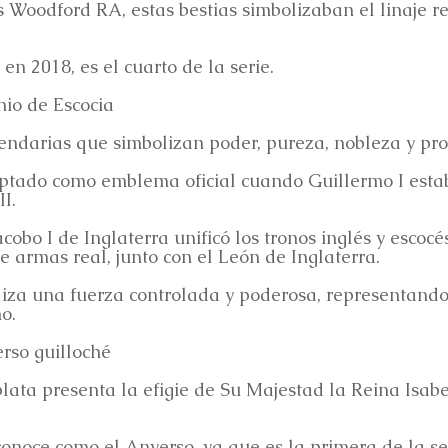
 Woodford RA, estas bestias simbolizaban el linaje rea
en 2018, es el cuarto de la serie.
nio de Escocia
gendarias que simbolizan poder, pureza, nobleza y pr
doptado como emblema oficial cuando Guillermo I esta
I.
cobo I de Inglaterra unificó los tronos inglés y escocés
e armas real, junto con el León de Inglaterra.
iza una fuerza controlada y poderosa, representando 
o.
rso guilloché
ata presenta la efigie de Su Majestad la Reina Isabel
onoce como el Anverso, ya que es la primera de la se