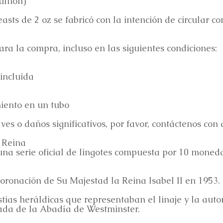
llion)
ts de 2 oz se fabricó con la intención de circular c
a la compra, incluso en las siguientes condiciones:
incluida
iento en un tubo
es o daños significativos, por favor, contáctenos con 
a Reina
 una serie oficial de lingotes compuesta por 10 moned
oronación de Su Majestad la Reina Isabel II en 1953.
stias heráldicas que representaban el linaje y la auto
rada de la Abadía de Westminster.