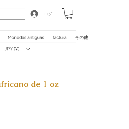
ログイン
Monedas antiguas
factura
その他
JPY (¥)
fricano de 1 oz