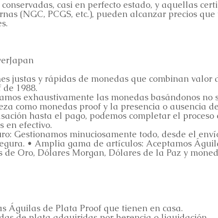
conservadas, casi en perfecto estado, y aquellas certi
ernas (NGC, PCGS, etc.), pueden alcanzar precios que
s.
verJapan
es justas y rápidas de monedas que combinan valor de
 de 1988.
luamos exhaustivamente las monedas basándonos no s
reza como monedas proof y la presencia o ausencia de
sación hasta el pago, podemos completar el proceso e
 en efectivo.
ro: Gestionamos minuciosamente todo, desde el envío 
segura. • Amplia gama de artículos: Aceptamos Águi
as de Oro, Dólares Morgan, Dólares de la Paz y mon
s Águilas de Plata Proof que tienen en casa.
s de plata adquiridas por herencia o liquidación.