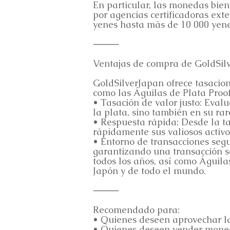
En particular, las monedas bien 
por agencias certificadoras ext
yenes hasta más de 10 000 yene
⸻
Ventajas de compra de GoldSil
GoldSilverJapan ofrece tasacion
como las Águilas de Plata Proof
• Tasación de valor justo: Eva
la plata, sino también en su ra
• Respuesta rápida: Desde la ta
rápidamente sus valiosos activos
• Entorno de transacciones segu
garantizando una transacción 
todos los años, así como Águil
Japón y de todo el mundo.
⸻
Recomendado para:
• Quienes deseen aprovechar la
• Quienes deseen vender moneda