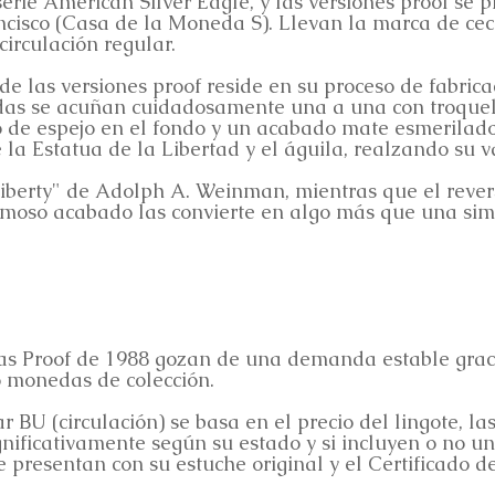
serie American Silver Eagle, y las versiones proof se 
isco (Casa de la Moneda S). Llevan la marca de ceca 
circulación regular.
 de las versiones proof reside en su proceso de fabrica
as se acuñan cuidadosamente una a una con troquele
 de espejo en el fondo y un acabado mate esmerilado 
a Estatua de la Libertad y el águila, realzando su val
Liberty" de Adolph A. Weinman, mientras que el reve
rmoso acabado las convierte en algo más que una simp
s Proof de 1988 gozan de una demanda estable gracias
 monedas de colección.
 BU (circulación) se basa en el precio del lingote, la
gnificativamente según su estado y si incluyen o no u
 presentan con su estuche original y el Certificado 