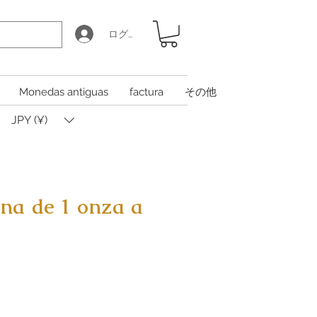
ログイン
Monedas antiguas
factura
その他
JPY (¥)
na de 1 onza a