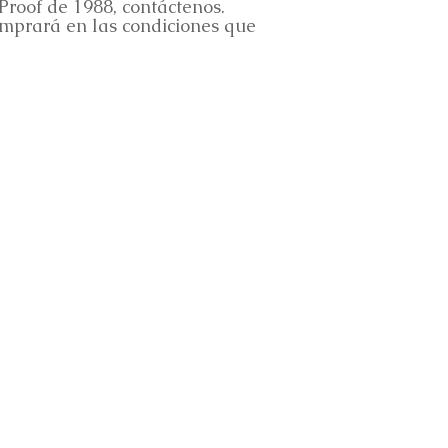
 Proof de 1988, contáctenos.
omprará en las condiciones que
info@goldsilverjapan.com