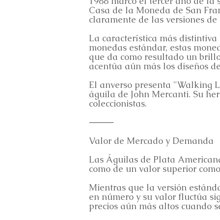
1988 marcó el tercer año de la 
Casa de la Moneda de San Franc
claramente de las versiones de 
La característica más distintiva
monedas estándar, estas moned
que da como resultado un brillo
acentúa aún más los diseños de l
El anverso presenta "Walking 
águila de John Mercanti. Su he
coleccionistas.
⸻
Valor de Mercado y Demanda
Las Águilas de Plata Americana
como de un valor superior como
Mientras que la versión estándar
en número y su valor fluctúa si
precios aún más altos cuando se