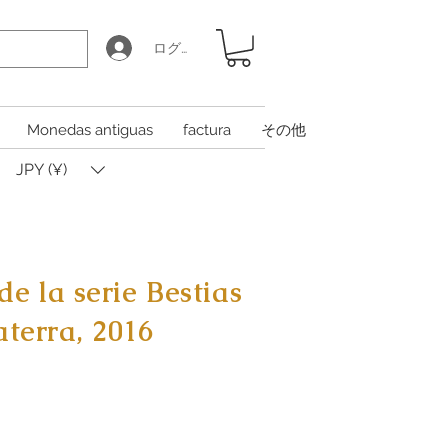
ログイン
Monedas antiguas
factura
その他
JPY (¥)
e la serie Bestias
aterra, 2016