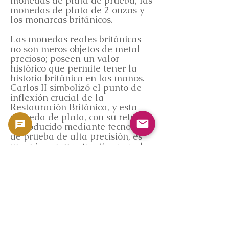
monedas de plata de prueba, las
monedas de plata de 2 onzas y
los monarcas británicos.
Las monedas reales británicas
no son meros objetos de metal
precioso; poseen un valor
histórico que permite tener la
historia británica en las manos.
Carlos II simbolizó el punto de
inflexión crucial de la
Restauración Británica, y esta
moneda de plata, con su retrato
reproducido mediante tecnología
de prueba de alta precisión, es
una pieza muy atractiva para los
coleccionistas interesados en la
historia de la numismática
británica, la historia de la
realeza británica y la historia
occidental. GoldSilverJapan
continúa brindando información
relacionada con los mercados de
coleccionistas de todo el mundo,