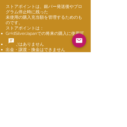
ストアポイントは、銀バー発送後やプロ
グラム停止時に残った
未使用の購入充当額を管理するためのも
のです。
ストアポイントは：
GoldSilverJapanでの将来の購入に使用可
能
現金ではありません
出金・譲渡・換金はできません
分割された銀の所有を意味しません
少額の残額を公平かつ実務的に扱うため
の仕組みです。
8. 現金での返金はできますか？
いいえ。
毎月のお支払いは物理銀の購入に充当さ
れるため、現金での返金はできません。
本プログラムでは、現金の引き出し、返
金、買取保証は行っておりません。