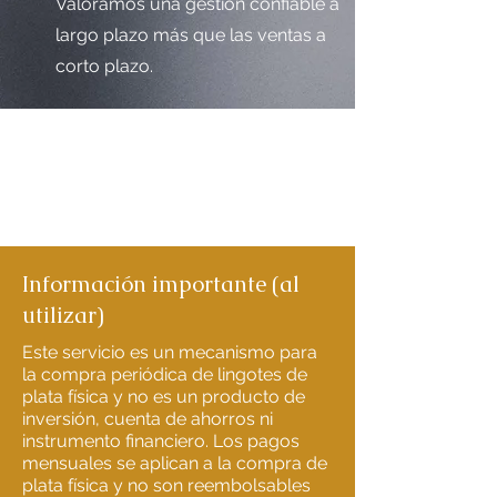
Valoramos una gestión confiable a
largo plazo más que las ventas a
corto plazo.
Información importante (al
utilizar)
Este servicio es un mecanismo para
la compra periódica de lingotes de
plata física y no es un producto de
inversión, cuenta de ahorros ni
instrumento financiero. Los pagos
mensuales se aplican a la compra de
plata física y no son reembolsables