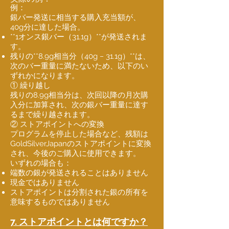
例：
銀バー発送に相当する購入充当額が、
40g分に達した場合。
**1オンス銀バー（31.1g）**が発送されま
す。
残りの**8.9g相当分（40g − 31.1g）**は、
次のバー重量に満たないため、以下のい
ずれかになります。
① 繰り越し
残りの8.9g相当分は、次回以降の月次購
入分に加算され、次の銀バー重量に達す
るまで繰り越されます。
② ストアポイントへの変換
プログラムを停止した場合など、残額は
GoldSilverJapanのストアポイントに変換
され、今後のご購入に使用できます。
いずれの場合も：
端数の銀が発送されることはありません
現金ではありません
ストアポイントは分割された銀の所有を
意味するものではありません
7. ストアポイントとは何ですか？