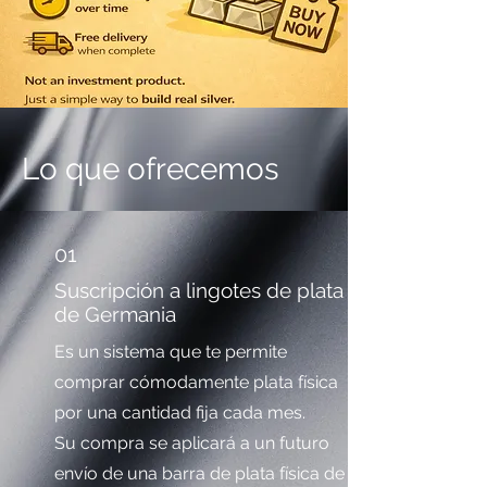
Lo que ofrecemos
01
Suscripción a lingotes de plata
de Germania
Es un sistema que te permite
comprar cómodamente plata física
por una cantidad fija cada mes.
Su compra se aplicará a un futuro
envío de una barra de plata física de