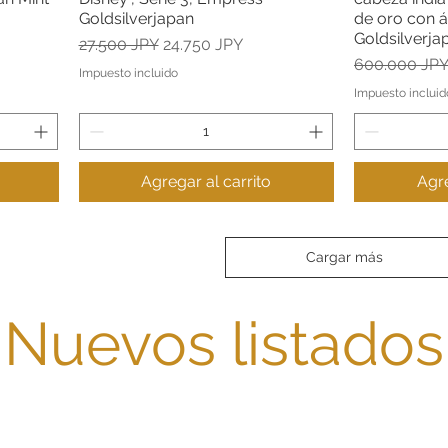
Goldsilverjapan
de oro con á
Goldsilverja
a
Precio
Precio de oferta
27.500 JPY
24.750 JPY
Precio
600.000 JP
Impuesto incluido
Impuesto incluid
Agregar al carrito
Agre
Cargar más
Nuevos listados