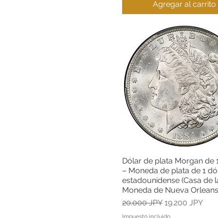
Agregar al carrito
Dólar de plata Morgan de
Vista rápida
– Moneda de plata de 1 dó
estadounidense (Casa de l
Moneda de Nueva Orleans
Precio
Precio de ofert
20.000 JPY
19.200 JPY
Impuesto incluido