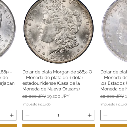
1889 –
Dólar de plata Morgan de 1883-O
Dólar de pl
Vista rápida
r de
– Moneda de plata de 1 dólar
– Moneda de 
erjapan
estadounidense (Casa de la
los Estados 
Moneda de Nueva Orleans)
Moneda de N
a
Precio
Precio de oferta
Precio
P
20.000 JPY
19.200 JPY
20.000 JPY
Impuesto incluido
Impuesto incluid