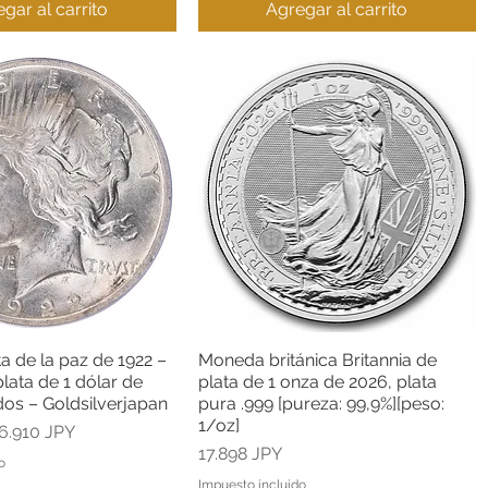
gar al carrito
Agregar al carrito
ta de la paz de 1922 –
Moneda británica Britannia de
Vista rápida
Vista rápida
ata de 1 dólar de
plata de 1 onza de 2026, plata
os – Goldsilverjapan
pura .999 [pureza: 99,9%][peso:
1/oz]
recio de oferta
6.910 JPY
Precio
17.898 JPY
o
Impuesto incluido