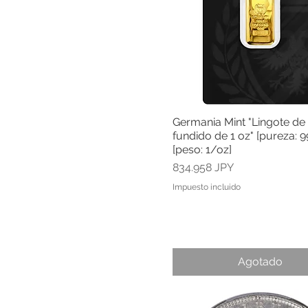
Germania Mint "Lingote de
Vista rápida
fundido de 1 oz" [pureza: 9
[peso: 1/oz]
Precio
834.958 JPY
Impuesto incluido
Agotado