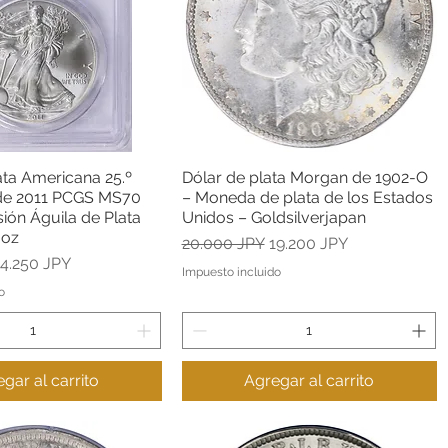
ata Americana 25.º
Dólar de plata Morgan de 1902-O
Vista rápida
Vista rápida
 de 2011 PCGS MS70
– Moneda de plata de los Estados
ión Águila de Plata
Unidos – Goldsilverjapan
 oz
Precio
Precio de oferta
20.000 JPY
19.200 JPY
recio de oferta
4.250 JPY
Impuesto incluido
o
gar al carrito
Agregar al carrito