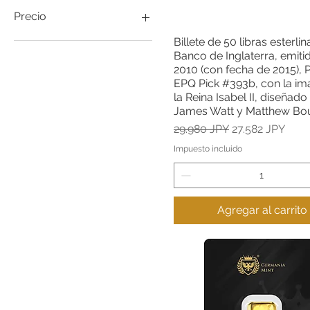
Precio
Billete de 50 libras esterlin
Vista rápida
Banco de Inglaterra, emiti
1152 JPY
834.958 JPY
2010 (con fecha de 2015),
EPQ Pick #393b, con la i
la Reina Isabel II, diseñado
James Watt y Matthew Bou
Precio
Precio de ofert
29.980 JPY
27.582 JPY
Impuesto incluido
Agregar al carrito