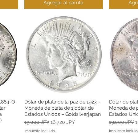
Agregar al carrito
Agre
 1884-O
Dólar de plata de la paz de 1923 –
Dólar de pla
Vista rápida
lar
Moneda de plata de 1 dólar de
Moneda de pl
a
Estados Unidos – Goldsilverjapan
Estados Unid
)
Precio
Precio de oferta
Precio
P
19.000 JPY
16.720 JPY
19.000 JPY
1
a
Impuesto incluido
Impuesto incluid