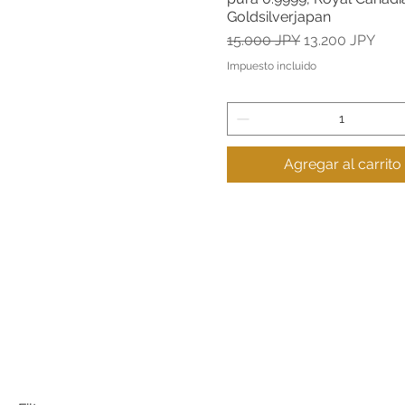
Goldsilverjapan
Precio
Precio de ofert
15.000 JPY
13.200 JPY
Impuesto incluido
Agregar al carrito