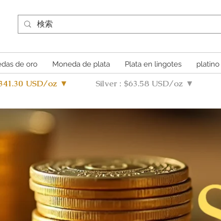
das de oro
Moneda de plata
Plata en lingotes
platino
4341.30 USD/oz ▼
Silver : $63.58 USD/oz ▼