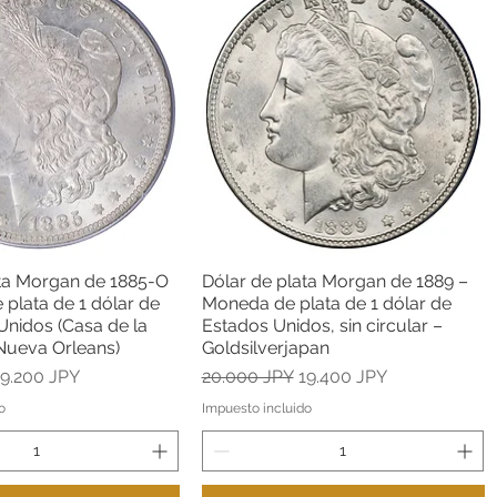
ata Morgan de 1885-O
Dólar de plata Morgan de 1889 –
Vista rápida
Vista rápida
plata de 1 dólar de
Moneda de plata de 1 dólar de
Unidos (Casa de la
Estados Unidos, sin circular –
ueva Orleans)
Goldsilverjapan
recio de oferta
Precio
Precio de oferta
19.200 JPY
20.000 JPY
19.400 JPY
o
Impuesto incluido