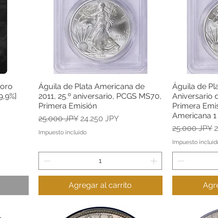
 oro
Águila de Plata Americana de
Águila de Pl
Vista rápida
9,9%]
2011, 25.º aniversario, PCGS MS70,
Aniversario
Primera Emisión
Primera Emis
Americana 1
Precio
Precio de oferta
25.000 JPY
24.250 JPY
Precio
P
25.000 JPY
2
Impuesto incluido
Impuesto incluid
Agregar al carrito
Agre