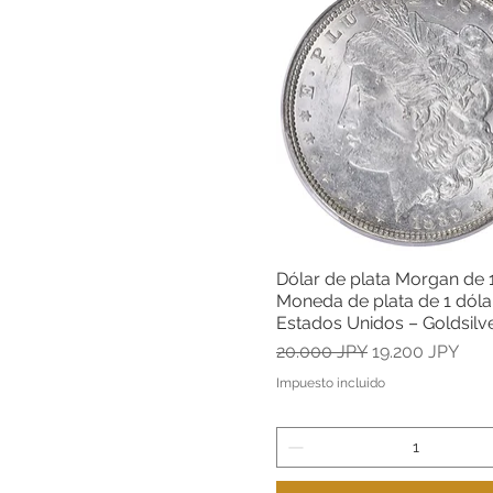
Dólar de plata Morgan de 
Vista rápida
Moneda de plata de 1 dóla
Estados Unidos – Goldsilv
Precio
Precio de ofert
20.000 JPY
19.200 JPY
Impuesto incluido