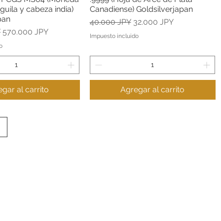
guila y cabeza india)
Canadiense) Goldsilverjapan
pan
Precio
Precio de oferta
40.000 JPY
32.000 JPY
Precio de oferta
Y
570.000 JPY
Impuesto incluido
o
gar al carrito
Agregar al carrito