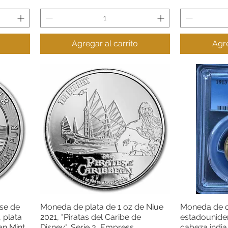
Agregar al carrito
Agre
se de
Moneda de plata de 1 oz de Niue
Moneda de o
Vista rápida
 plata
2021, "Piratas del Caribe de
estadounide
an Mint
Disney", Serie 3, Empress
cabeza indi