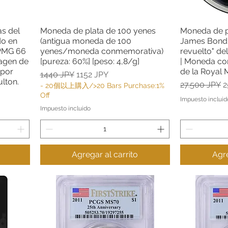
as del
Moneda de plata de 100 yenes
Moneda de pl
Vista rápida
do en
(antigua moneda de 100
James Bond 
 PMG 66
yenes/moneda conmemorativa)
revuelto" de
magen de
[pureza: 60%] [peso: 4,8/g]
| Moneda co
 por
de la Royal 
Precio
Precio de oferta
1440 JPY
1152 JPY
lton.
Precio
P
27.500 JPY
2
- 20個以上購入/>20 Bars Purchase:1%
a
Off
Impuesto incluid
Impuesto incluido
Agregar al carrito
Agre