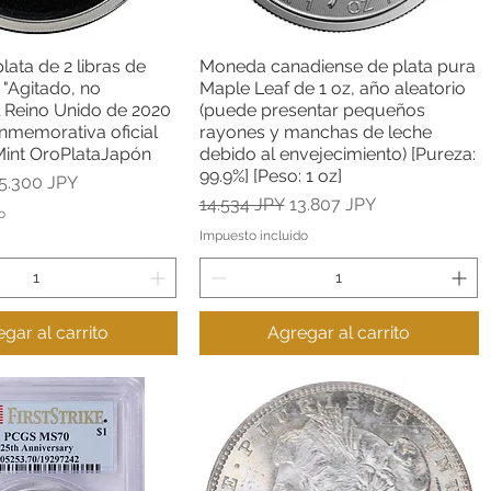
ata de 2 libras de
Moneda canadiense de plata pura
Vista rápida
Vista rápida
"Agitado, no
Maple Leaf de 1 oz, año aleatorio
l Reino Unido de 2020
(puede presentar pequeños
nmemorativa oficial
rayones y manchas de leche
Mint OroPlataJapón
debido al envejecimiento) [Pureza:
99.9%] [Peso: 1 oz]
recio de oferta
5.300 JPY
Precio
Precio de oferta
14.534 JPY
13.807 JPY
o
Impuesto incluido
gar al carrito
Agregar al carrito