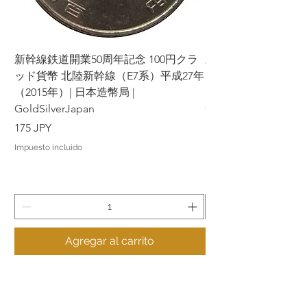
新幹線鉄道開業50周年記念 100円クラ
新幹線鉄道開業50周年
ッド貨幣 北陸新幹線（E7系）平成27年
ッド貨幣 上越新幹線
（2015年）| 日本造幣局 |
（2015年）| 日本造幣
GoldSilverJapan
GoldSilverJapan
Precio
Precio
175 JPY
175 JPY
Impuesto incluido
Impuesto incluido
Agregar al carrito