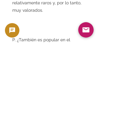
relativamente raros y, por lo tanto,
muy valorados.
P. ¿También es popular en el
extranjero?
A. Es popular entre los
coleccionistas extranjeros
interesados en la historia y la
cultura japonesas.
P. ¿Recibiré el producto con el
mismo número que aparece en la
imagen del producto?