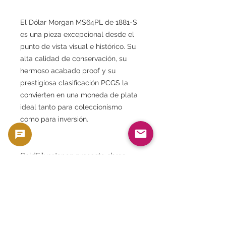
El Dólar Morgan MS64PL de 1881-S
es una pieza excepcional desde el
punto de vista visual e histórico. Su
alta calidad de conservación, su
hermoso acabado proof y su
prestigiosa clasificación PCGS la
convierten en una moneda de plata
ideal tanto para coleccionismo
como para inversión.
GoldSilverJapan presenta obras
maestras cuidadosamente
seleccionadas a coleccionistas de
monedas de todo el mundo. Esta
moneda es una de las más
destacadas. Es una obra maestra