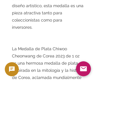
diseño artístico, esta medalla es una
pieza atractiva tanto para
coleccionistas como para
inversores.
La Medalla de Plata Chiwoo
Cheonwang de Corea 2023 de 1 oz
es una hermosa medalla de plata
inspirada en la mitología y la historia
de Corea, aclamada mundialmente
por su edición limitada de 30,000
ejemplares y su técnica de
acuñación de alta calidad. Es una
de las medallas de plata más
populares de Goldsilverjapan,
recomendada como artículo de
colección que combina la cultura