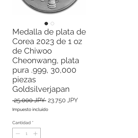
Medalla de plata de
Corea 2023 de 1 oz
de Chiwoo
Cheonwang, plata
pura .999, 30,000
piezas
Goldsilverjapan
Precio
Precio
 25.000 JPY 
23.750 JPY
de
Impuesto incluido
oferta
Cantidad
*