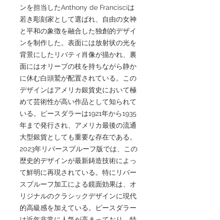
ンを担当したAnthony de Francisciは
若き彫刻家として選ばれ、自由の女神
と平和の象徴を融合した独創的デザイ
ンを制作した。表面には放射状の光を
背景にしたリバティ肖像が描かれ、裏
面にはオリーブの枝を持ちながら静か
に休む白頭鷲が配置されている。この
デザインはアメリカ銀貨史において極
めて芸術性が高い作品として知られて
いる。ピースダラーは1921年から1935
年まで発行され、アメリカ最後の流通
大型銀貨としても重要な存在である。
2023年リバースプルーフ版では、この
歴史的デザインが最新鋳造技術によっ
て鮮明に再現されている。特にリバー
スプルーフ加工による鏡面効果は、オ
リジナルのクラシックデザインに現代
的高級感を加えている。ピースダラー
は近年非常に人気が高まっており、特