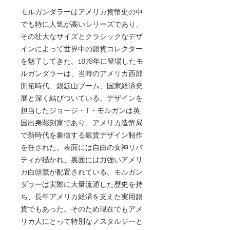
モルガンダラーはアメリカ貨幣史の中
でも特に人気が高いシリーズであり、
その壮大なサイズとクラシックなデザ
インによって世界中の銀貨コレクター
を魅了してきた。1878年に登場したモ
ルガンダラーは、当時のアメリカ西部
開拓時代、銀鉱山ブーム、国家経済発
展と深く結びついている。デザインを
担当したジョージ・T・モルガンは英
国出身彫刻家であり、アメリカ造幣局
で新時代を象徴する銀貨デザイン制作
を任された。表面には自由の女神リバ
ティが描かれ、裏面には力強いアメリ
カ白頭鷲が配置されている。モルガン
ダラーは実際に大量流通した歴史を持
ち、長年アメリカ経済を支えた実用銀
貨でもあった。そのため現在でもアメ
リカ人にとって特別なノスタルジーと