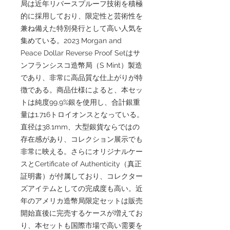
局は近年リバースプルーフ技術を積極
的に採用しており、限定性と芸術性を
兼ね備えた特別発行として高い人気を
集めている。2023 Morgan and
Peace Dollar Reverse Proof Setはサ
ンフランシスコ造幣局（S Mint）製造
であり、非常に高品質な仕上がりが特
徴である。商品仕様によると、本セッ
トは純度99.9%銀を使用し、合計銀重
量は1.716トロイオンスとなっている。
直径は38.1mm、大型銀貨ならではの
存在感があり、コレクション展示でも
非常に映える。さらにオリジナルケー
スとCertificate of Authenticity（真正
証明書）が付属しており、コレクター
ズアイテムとしての完成度も高い。近
年のアメリカ造幣局限定セットは販売
開始直後に完売するケースが増えてお
り、本セットも国際市場で高い需要を