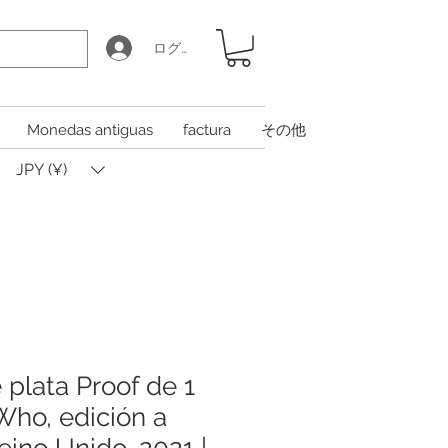
ログイン
Monedas antiguas
factura
その他
JPY (¥)
plata Proof de 1
Who, edición a
Reino Unido, 2021 |