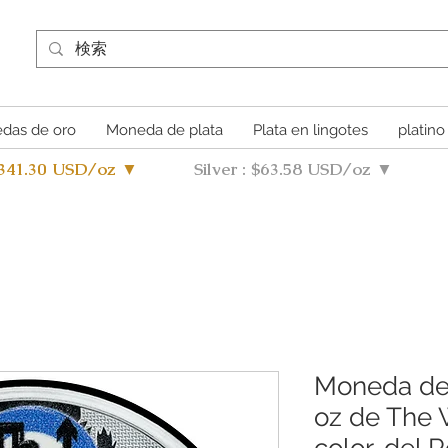
das de oro
Moneda de plata
Plata en lingotes
platino
4341.30 USD/oz ▼
Silver : $63.58 USD/oz ▼
Moneda de 
oz de The 
color, del 