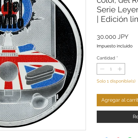
Serie Leye
| Edición l
Pre
30.000 JPY
Impuesto incluido
Cantidad
*
Solo 1 disponible(s)
Agregar al carri
Re