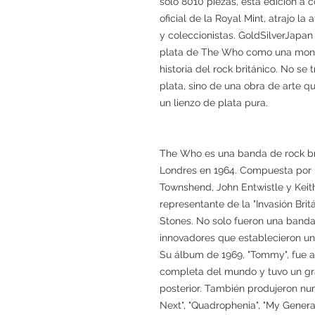
solo 8010 piezas, esta edición a c
oficial de la Royal Mint, atrajo l
y coleccionistas. GoldSilverJap
plata de The Who como una mone
historia del rock británico. No 
plata, sino de una obra de arte q
un lienzo de plata pura.
The Who es una banda de rock br
Londres en 1964. Compuesta por l
Townshend, John Entwistle y Kei
representante de la "Invasión Brit
Stones. No solo fueron una banda 
innovadores que establecieron un
Su álbum de 1969, "Tommy", fue 
completa del mundo y tuvo un gra
posterior. También produjeron n
Next", "Quadrophenia", "My Genera