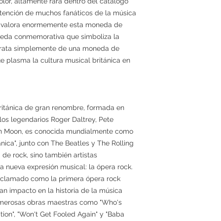
olor, altamente rara dentro del catálogo
a atención de muchos fanáticos de la música
an valora enormemente esta moneda de
da conmemorativa que simboliza la
se trata simplemente de una moneda de
ue plasma la cultura musical británica en
itánica de gran renombre, formada en
os legendarios Roger Daltrey, Pete
th Moon, es conocida mundialmente como
ánica", junto con The Beatles y The Rolling
de rock, sino también artistas
a nueva expresión musical: la ópera rock.
aclamado como la primera ópera rock
n impacto en la historia de la música
umerosas obras maestras como "Who's
tion", "Won't Get Fooled Again" y "Baba