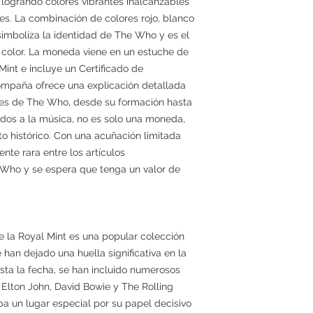
, logrando colores vibrantes inalcanzables
s. La combinación de colores rojo, blanco
simboliza la identidad de The Who y es el
a color. La moneda viene en un estuche de
Mint e incluye un Certificado de
compaña ofrece una explicación detallada
cales de The Who, desde su formación hasta
nados a la música, no es solo una moneda,
o histórico. Con una acuñación limitada
ente rara entre los artículos
 Who y se espera que tenga un valor de
e la Royal Mint es una popular colección
 han dejado una huella significativa en la
asta la fecha, se han incluido numerosos
 Elton John, David Bowie y The Rolling
a un lugar especial por su papel decisivo