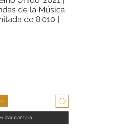
ndas de la Música
imitada de 8.010 |
cio
to
alizar compra