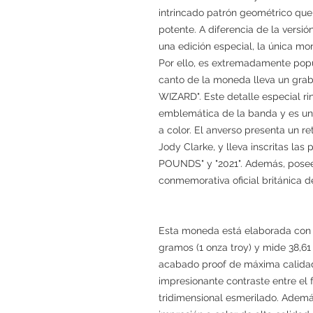
intrincado patrón geométrico que
potente. A diferencia de la versió
una edición especial, la única mo
Por ello, es extremadamente popul
canto de la moneda lleva un gra
WIZARD". Este detalle especial r
emblemática de la banda y es uno
a color. El anverso presenta un ret
Jody Clarke, y lleva inscritas las 
POUNDS" y "2021". Además, posee
conmemorativa oficial británica de
Esta moneda está elaborada con p
gramos (1 onza troy) y mide 38,61
acabado proof de máxima calidad
impresionante contraste entre el 
tridimensional esmerilado. Ademá