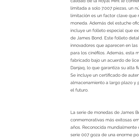
calidad de la Royal Mint le confi
limitada a solo 7.007 piezas, un n
limitación es un factor clave que
moneda. Además del estuche oficia
incluye un folleto especial que ex
de James Bond. Este folleto detall
innovadores que aparecen en las p
para los cinéfilos. Además, esta 
fabricado bajo un acuerdo de lice
Danjaq, lo que garantiza su alta fi
Se incluye un certificado de auten
almacenamiento a largo plazo y p
el futuro.
La serie de monedas de James B
conmemorativas más exitosas emit
años. Reconocida mundialmente co
serie 007 goza de una enorme po