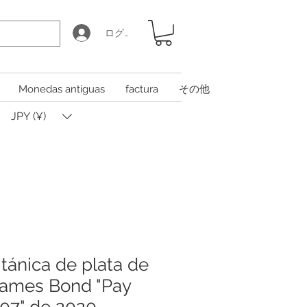
ログイン
Monedas antiguas
factura
その他
JPY (¥)
tánica de plata de
James Bond "Pay
007" de 2020,