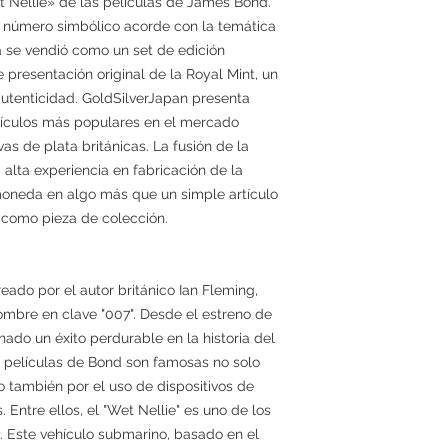
t Nellie» de las películas de James Bond.
un número simbólico acorde con la temática
 se vendió como un set de edición
 presentación original de la Royal Mint, un
e autenticidad. GoldSilverJapan presenta
ículos más populares en el mercado
 de plata británicas. La fusión de la
alta experiencia en fabricación de la
moneda en algo más que un simple artículo
como pieza de colección.
eado por el autor británico Ian Fleming,
mbre en clave "007". Desde el estreno de
hado un éxito perdurable en la historia del
 películas de Bond son famosas no solo
o también por el uso de dispositivos de
 Entre ellos, el "Wet Nellie" es uno de los
. Este vehículo submarino, basado en el