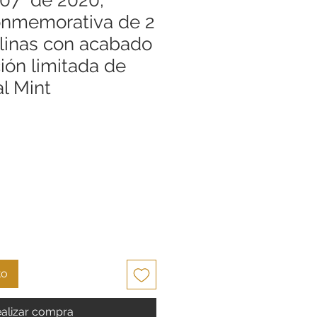
nmemorativa de 2
rlinas con acabado
ción limitada de
l Mint
cio
to
alizar compra