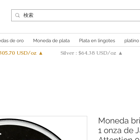
das de oro
Moneda de plata
Plata en lingotes
platino
4305.70 USD/oz ▲
Silver : $64.38 USD/oz ▲
Moneda bri
1 onza de 
Attention 