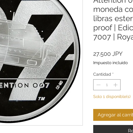
moneda co
libras este
proof | Edi
7007 | Roya
Pre
27.500 JPY
Impuesto incluido
Cantidad
*
Solo 1 disponible(s)
Agregar al carri
Re