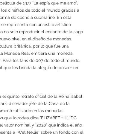
 película de 1977 "La espía que me amó",
los cinéfilos de todo el mundo gracias a
forma de coche a submarino. En esta
se representa con un estilo artístico
o no solo reproducir el encanto de la saga
nuevo nivel en el diseño de monedas.
ltura británica, por lo que fue una
e la Moneda Real emitiera una moneda
r. Para los fans de 007 de todo el mundo,
 que les brinda la alegría de poseer un
l quinto retrato oficial de la Reina Isabel
lark, diseñador jefe de la Casa de la
amente utilizado en las monedas
ón que lo rodea dice "ELIZABETH II", "DG
l valor nominal y "2020" que indica el año
esenta a "Wet Nellie" sobre un fondo con el