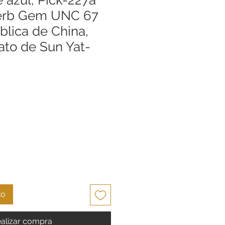
erb Gem UNC 67
blica de China,
ato de Sun Yat-
cio
to
alizar compra