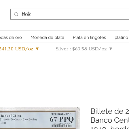
das de oro
Moneda de plata
Plata en lingotes
platino
4341.30 USD/oz ▼
Silver : $63.58 USD/oz ▼
Billete de 
Banco Cent
1940, borde