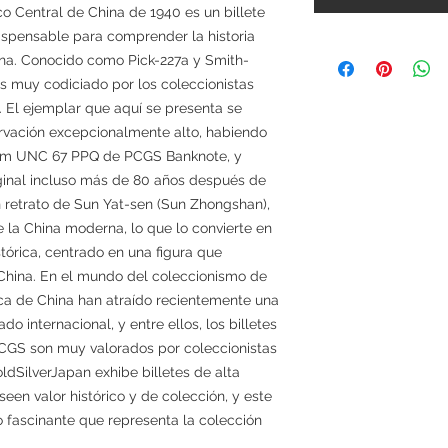
co Central de China de 1940 es un billete
dispensable para comprender la historia
ina. Conocido como Pick-227a y Smith-
es muy codiciado por los coleccionistas
". El ejemplar que aquí se presenta se
rvación excepcionalmente alto, habiendo
 Gem UNC 67 PPQ de PCGS Banknote, y
ginal incluso más de 80 años después de
n retrato de Sun Yat-sen (Sun Zhongshan),
 la China moderna, lo que lo convierte en
tórica, centrado en una figura que
 China. En el mundo del coleccionismo de
lica de China han atraído recientemente una
o internacional, y entre ellos, los billetes
 PCGS son muy valorados por coleccionistas
ldSilverJapan exhibe billetes de alta
en valor histórico y de colección, y este
lo fascinante que representa la colección