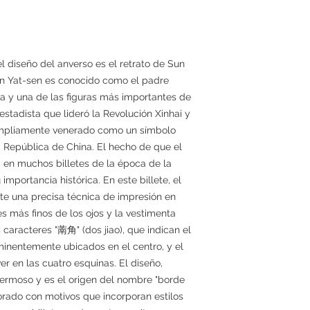
el diseño del anverso es el retrato de Sun
un Yat-sen es conocido como el padre
a y una de las figuras más importantes de
estadista que lideró la Revolución Xinhai y
s ampliamente venerado como un símbolo
la República de China. El hecho de que el
ra en muchos billetes de la época de la
mportancia histórica. En este billete, el
te una precisa técnica de impresión en
s más finos de los ojos y la vestimenta
caracteres "萳角" (dos jiao), que indican el
minentemente ubicados en el centro, y el
r en las cuatro esquinas. El diseño,
hermoso y es el origen del nombre "borde
corado con motivos que incorporan estilos