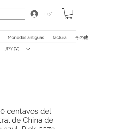
ログイン
Monedas antiguas
factura
その他
JPY (¥)
20 centavos del
ral de China de
 azul, Pick-227a