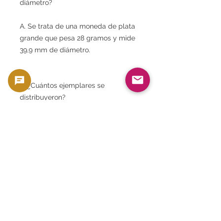
diámetro?
A. Se trata de una moneda de plata
grande que pesa 28 gramos y mide
39,9 mm de diámetro.
P. ¿Cuántos ejemplares se
distribuyeron?
A. Se estima que el número de
monedas con la inscripción de 1916
ronda los 1.500.000.
P. ¿Dónde se fabricó esta moneda?
A. Fue fabricado en la Casa de la
Moneda de Bombay (actual