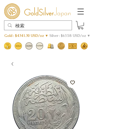
Gold : $4341.30 USD/oz ▼
Silver : $63.58 USD/oz ▼