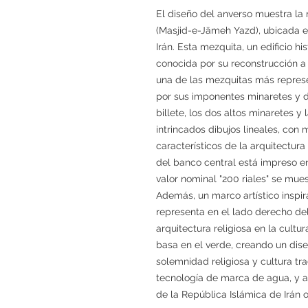
El diseño del anverso muestra l
(Masjid-e-Jāmeh Yazd), ubicada e
Irán. Esta mezquita, un edificio hi
conocida por su reconstrucción a 
una de las mezquitas más represe
por sus imponentes minaretes y d
billete, los dos altos minaretes y
intrincados dibujos lineales, con
característicos de la arquitectura
del banco central está impreso en 
valor nominal "200 riales" se mue
Además, un marco artístico inspi
representa en el lado derecho del 
arquitectura religiosa en la cultur
basa en el verde, creando un dis
solemnidad religiosa y cultura tra
tecnología de marca de agua, y 
de la República Islámica de Irán o