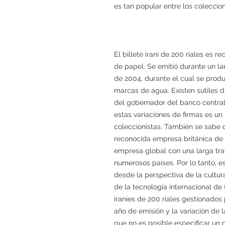
es tan popular entre los coleccio
El billete iraní de 200 riales es 
de papel. Se emitió durante un l
de 2004, durante el cual se produj
marcas de agua. Existen sutiles 
del gobernador del banco central
estas variaciones de firmas es un
coleccionistas. También se sabe q
reconocida empresa británica de i
empresa global con una larga tray
numerosos países. Por lo tanto, es
desde la perspectiva de la cultur
de la tecnología internacional de f
iraníes de 200 riales gestionados 
año de emisión y la variación de l
que no es posible especificar un 