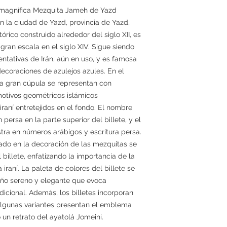
a magnífica Mezquita Jameh de Yazd
n la ciudad de Yazd, provincia de Yazd,
stórico construido alrededor del siglo XII, es
gran escala en el siglo XIV. Sigue siendo
ntativas de Irán, aún en uso, y es famosa
ecoraciones de azulejos azules. En el
 la gran cúpula se representan con
 motivos geométricos islámicos
 iraní entretejidos en el fondo. El nombre
persa en la parte superior del billete, y el
stra en números arábigos y escritura persa.
rado en la decoración de las mezquitas se
billete, enfatizando la importancia de la
a iraní. La paleta de colores del billete se
eño sereno y elegante que evoca
dicional. Además, los billetes incorporan
algunas variantes presentan el emblema
 un retrato del ayatolá Jomeini.