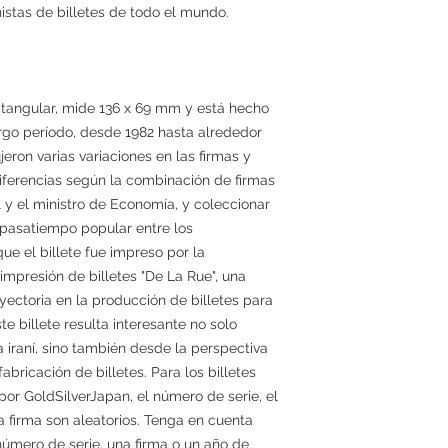
nistas de billetes de todo el mundo.
rectangular, mide 136 x 69 mm y está hecho
argo período, desde 1982 hasta alrededor
eron varias variaciones en las firmas y
diferencias según la combinación de firmas
 y el ministro de Economía, y coleccionar
 pasatiempo popular entre los
ue el billete fue impreso por la
mpresión de billetes "De La Rue", una
ectoria en la producción de billetes para
te billete resulta interesante no solo
a iraní, sino también desde la perspectiva
abricación de billetes. Para los billetes
por GoldSilverJapan, el número de serie, el
a firma son aleatorios. Tenga en cuenta
número de serie, una firma o un año de