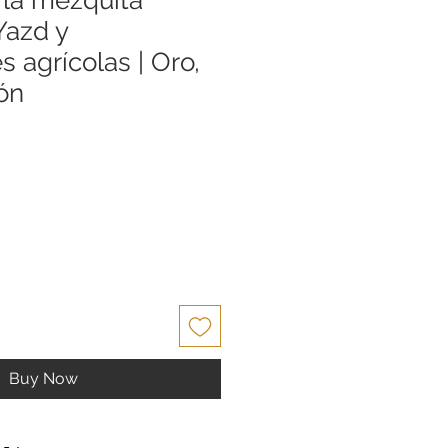
Yazd y
s agrícolas | Oro,
ón
Buy Now