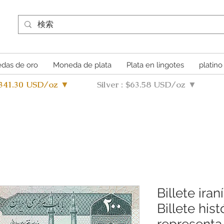
das de oro
Moneda de plata
Plata en lingotes
platino
4341.30 USD/oz ▼
Silver : $63.58 USD/oz ▼
Billete iran
Billete his
representa