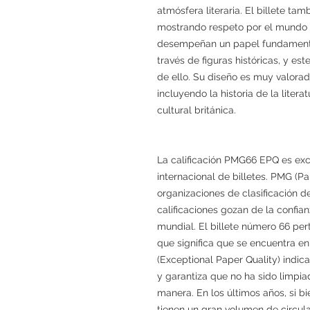
atmósfera literaria. El billete tam
mostrando respeto por el mundo de
desempeñan un papel fundamental 
través de figuras históricas, y est
de ello. Su diseño es muy valora
incluyendo la historia de la literat
cultural británica.
La calificación PMG66 EPQ es ex
internacional de billetes. PMG (
organizaciones de clasificación d
calificaciones gozan de la confian
mundial. El billete número 66 per
que significa que se encuentra e
(Exceptional Paper Quality) indica
y garantiza que no ha sido limpia
manera. En los últimos años, si bi
tienen un gran volumen de circula