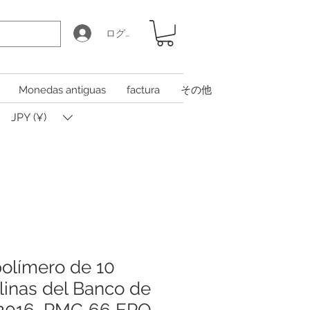
ログイン
Monedas antiguas
factura
その他
JPY (¥)
polímero de 10
rlinas del Banco de
, 2016, PMG 66 EPQ