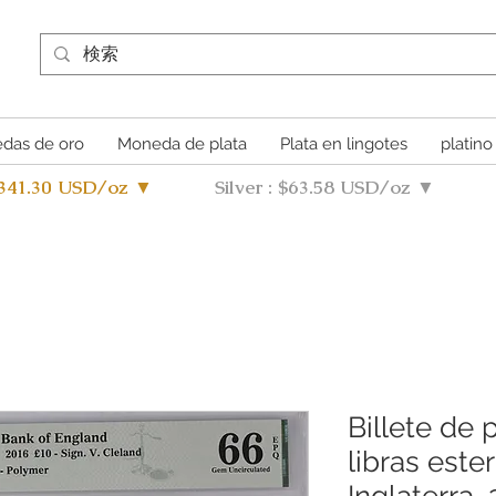
das de oro
Moneda de plata
Plata en lingotes
platino
4341.30 USD/oz ▼
Silver : $63.58 USD/oz ▼
Billete de 
libras este
Inglaterra