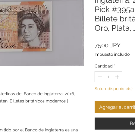
Pick #395a
Billete bri
Oro, Plata,
Preci
7500 JPY
Impuesto incluido
Cantidad
*
Solo 1 disponible(s)
sterlinas del Banco de Inglaterra, 2016,
en, Billetes británicos modernos |
Agregar al carri
Re
 emitido por el Banco de Inglaterra es una