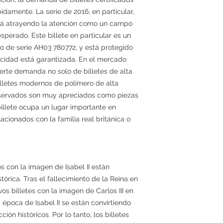
damente. La serie de 2016, en particular,
tá atrayendo la atención como un campo
sperado. Este billete en particular es un
o de serie AH03 780772, y está protegido
cidad está garantizada. En el mercado
fuerte demanda no solo de billetes de alta
lletes modernos de polímero de alta
nservados son muy apreciados como piezas
billete ocupa un lugar importante en
acionados con la familia real británica o
os con la imagen de Isabel II están
órica. Tras el fallecimiento de la Reina en
os billetes con la imagen de Carlos III en
a época de Isabel II se están convirtiendo
ón históricos. Por lo tanto, los billetes