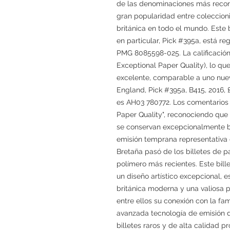
de las denominaciones más recon
gran popularidad entre coleccionis
británica en todo el mundo. Este b
en particular, Pick #395a, está re
PMG 8085598-025. La calificació
Exceptional Paper Quality), lo qu
excelente, comparable a uno nuevo
England, Pick #395a, B415, 2016, £
es AH03 780772. Los comentarios
Paper Quality", reconociendo que l
se conservan excepcionalmente b
emisión temprana representativa 
Bretaña pasó de los billetes de pa
polímero más recientes. Este bill
un diseño artístico excepcional, 
británica moderna y una valiosa p
entre ellos su conexión con la famili
avanzada tecnología de emisión d
billetes raros y de alta calidad 