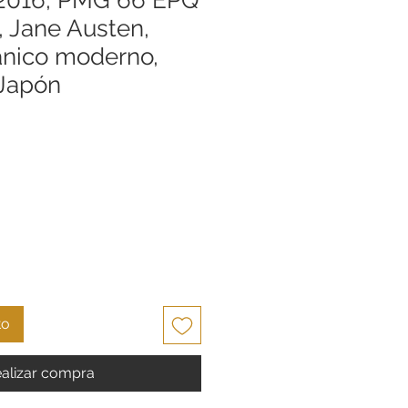
, Jane Austen,
tánico moderno,
 Japón
o
to
alizar compra