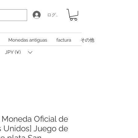
ログイン
Monedas antiguas
factura
その他
JPY (¥)
a Moneda Oficial de
s Unidos] Juego de
e plata San