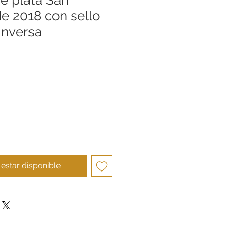
de 2018 con sello
inversa
cio
l estar disponible