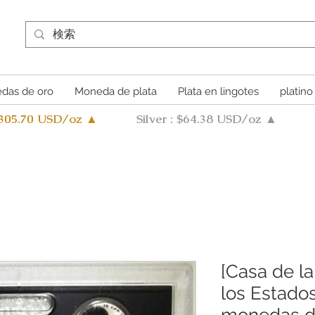
das de oro
Moneda de plata
Plata en lingotes
platino
4305.70 USD/oz ▲
Silver : $64.38 USD/oz ▲
[Casa de l
los Estado
monedas d