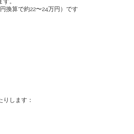
ます。
円換算で約22〜24万円）です
たりします：