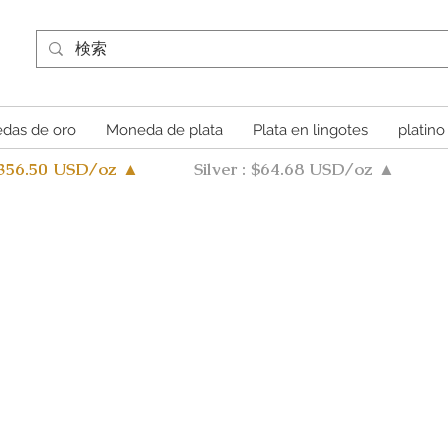
das de oro
Moneda de plata
Plata en lingotes
platino
4356.50 USD/oz ▲
Silver : $64.68 USD/oz ▲