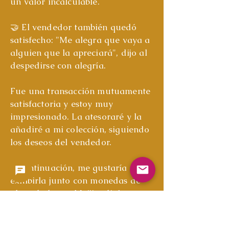
un valor incalculable.
🤝 El vendedor también quedó
satisfecho: "Me alegra que vaya a
alguien que la apreciará", dijo al
despedirse con alegría.
Fue una transacción mutuamente
satisfactoria y estoy muy
impresionado. La atesoraré y la
añadiré a mi colección, siguiendo
los deseos del vendedor.
A continuación, me gustaría
exhibirla junto con monedas de
plata de la era Meiji y disfrutar
de los cambios que se han
producido a lo largo de los años.