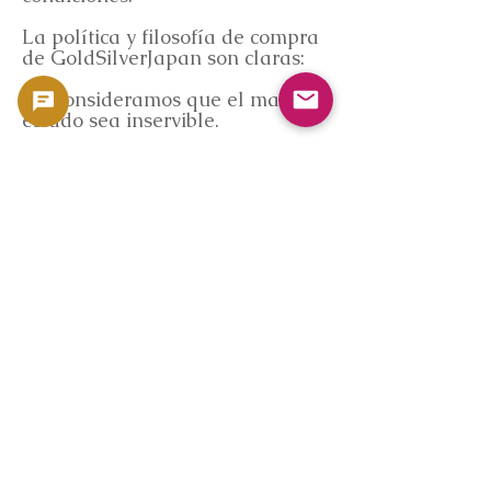
La política y filosofía de compra
de GoldSilverJapan son claras:
No consideramos que el mal
estado sea inservible.
Al evaluar los billetes,
consideramos su estado (desde
UNC hasta usados), la calidad
del papel y la integridad de la
impresión, su valor de mercado y
si los vendemos al por mayor.
* No evaluamos los números de
serie ni los números de bloque
de emisión.
* Si bien los precios varían según
el estado, nunca rechazaremos
un artículo.
¿Por qué ahora hay más gente
considerando vender?