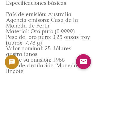
Especificaciones básicas
País de emisión: Australia
Agencia emisora: Casa de la
Moneda de Perth
Material: Oro puro (0,9999)
Peso del oro puro: 0,25 onzas troy
(aprox. 7,78 g)
Valor nominal: 25 dólares
australianos
Desde su emisión: 1986
Tipo de circulación: Moneda de
lingote
Referencia de datos de mercado
(Coinpedia)
Los criterios de compra de esta
página se basan en la base de
datos del mercado de monedas
propiedad de GoldSilverJapan,
"Coinpedia".
Coinpedia ofrece un análisis