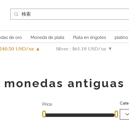
das de oro
Moneda de plata
Plata en lingotes
platino
4240.50 USD/oz ▲
Silver : $61.18 USD/oz ▼
monedas antiguas
Cate
Price