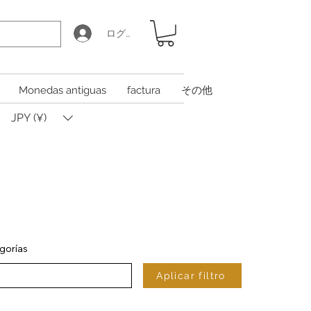
ログイン
Monedas antiguas
factura
その他
JPY (¥)
gorías
Aplicar filtro