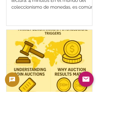
lectura: 4 minutos En el mundo del
coleccionismo de monedas, es común
ver cómo monedas del mismo tipo y
con la misma calificación de
conservación se venden en subastas
por precios sorprendentemente
diferentes.¿Por qué una moneda
aparentemente idéntica se vende por
un precio elevado en una ocasión, y en
otra, se vende por mucho menos de lo
esperado? La respuesta está en una
serie de factores complejos y
variados.En este artículo, profundi
¿Cómo influyen los
registros de subastas en el
valor de las monedas
raras?
📸 Por: GoldsilverJapan🕒 Tiempo