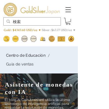
Gold : $4343.60 USD/oz ▼
Silver : $63.77 USD/oz ▼
/
Centro de Educación
Guía de ventas
Asistente de monedas
con IA
El blog AI Coin Assistant utiliza la última
tecnología de inteligencia artificial para
respaldar la valoración de monedas,