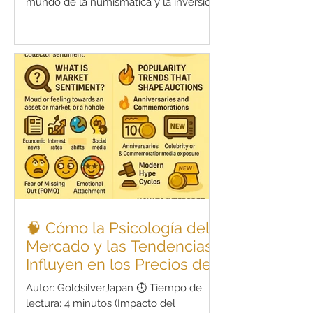
mundo de la numismática y la inversión
en metales preciosos, el valor de una
moneda no se determina únicamente
por su peso o pureza metálica.
Especialmente en las subastas, dos
factores clave — rareza e informes de
población (population report)— tienen
un impacto profundo en los precios
finales. ¿Por qué monedas
aparentemente iguales se venden a
precios muy distintos? ¿Por qué una
pequeña diferencia en
🧠 Cómo la Psicología del
Mercado y las Tendencias
Influyen en los Precios de
Subasta
Autor: GoldsilverJapan ⏱️ Tiempo de
lectura: 4 minutos (Impacto del