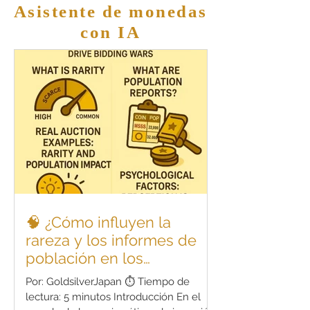
monedas antiguas (grading) difiere del de
Asistente de monedas
las monedas modernas, ya que no fueron
con IA
producidas med
🧠 ¿Cómo influyen la
rareza y los informes de
población en los
resultados de subastas?
Por: GoldsilverJapan ⏱️ Tiempo de
lectura: 5 minutos Introducción En el