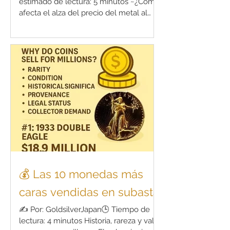
estimado de lectura: 5 minutos ~¿Cómo
afecta el alza del precio del metal al
mercado de monedas raras?~
Introducción A medida que nos
adentramos en el año 2026, el mercado
de metales preciosos está
experimentando transformaciones
dramáticas. Actualmente, el precio spot
del oro ronda los 3.800 USD por onza , y
la plata ha alcanzado los 47 USD ,
acercándose a máximos históricos. Este
aumento vertiginoso en los precios ha
tenido un gran impacto
💰 Las 10 monedas más
caras vendidas en subasta
✍️ Por: GoldsilverJapan🕒 Tiempo de
lectura: 4 minutos Historia, rareza y valor