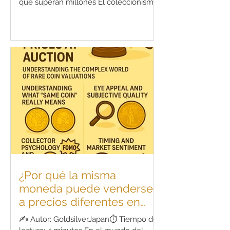
que superan millones El coleccionismo
de monedas va más allá de un simple
pasatiempo: se ha convertido en una
forma de inversión en historia y arte.
Algunas monedas, gracias a su
trasfondo histórico, escasez y
procedencia ilustre, han llegado a
superar en precio a propiedades
inmobiliarias o automóviles de lujo en
las casas de subastas. En este artículo,
te presentamos las 10 monedas más
caras jam
¿Por qué la misma
moneda puede venderse
a precios diferentes en
una subasta?
✍️ Autor: GoldsilverJapan⏱️ Tiempo de