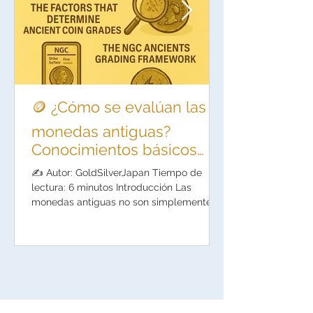
🪙 ¿Cómo se evalúan las
monedas antiguas?
Conocimientos básicos
que todo coleccionista
✍️ Autor: GoldSilverJapan Tiempo de
moderno debe conocer
lectura: 6 minutos Introducción Las
monedas antiguas no son simplemente
objetos de inversión: combinan miles de
años de historia, arte y valor cultural. Para
los coleccionistas e inversores modernos,
es fundamental comprender si una
moneda es auténtica, cuál es su valor, y
en qué estado de conservación se
encuentra. Sin embargo, la evaluación de