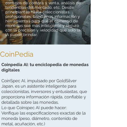
consejos de compra y venta, análisis de
tendencias del mercado, etc. Desde
principiantes hasta coleccionistas
profesionales, brindamos información y
herramientas para que el comercio de
monedas sea más inteligente y seguro
con la precisión y velocidad que solo la
IA puede brindar.
CoinPedia
Coinpedia AI: tu enciclopedia de monedas
digitales
CoinSpec AI, impulsado por GoldSilver
Japan, es un asistente inteligente para
coleccionistas, inversores y entusiastas, que
proporciona información rápida, confiable y
detallada sobre las monedas.
Lo que Coinspec AI puede hacer:
Verifique las especificaciones exactas de la
moneda (peso, diámetro, contenido de
metal, acuñación, etc.)