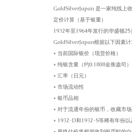
GoldSilverJapan 是
定价计算（基于银重）
1932年至1964年发行的华盛顿2
GoldSilverJapan根据以下因
* 当前国际银价（现货价格）
* 纯银含量（约0.1808金衡盎司）
* 汇率（日元）
* 市场流动性
* 银币品相
* 对于流通年份的银币，收藏市
* 1932-D和1932-S等稀有
* 最终估价将根据收到银币时的