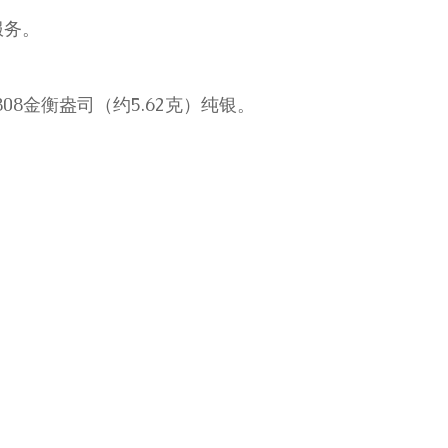
服务。
808金衡盎司（约5.62克）纯银。