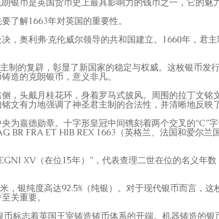
克朗银币是英国货币史上最具影响力的钱币之一，它的魅
要了解1663年对英国的重要性。
决，奥利弗·克伦威尔领导的共和国建立。1660年，君
着君主制的复辟，彰显了新国家的稳定与权威。这枚银币发
币铸造的克朗银币，意义非凡。
头戴月桂花环，身着罗马式披风。周围的拉丁文铭文为“CAROL
句铭文有力地强调了神圣君主制的合法性，并清晰地反映
央为嘉德勋章。十字形皇冠中间镌刻着两个交叉的“C”
BR FRA ET HIB REX 1663（英格兰、法国和爱尔
EGNI XV（在位15年）”，代表查理二世在位的名义年数
.6毫米，银纯度高达92.5%（纯银）。对于现代银币而言
誉至关重要。
朗银币标志着英国王室铸造铸币体系的开端。机器铸造的