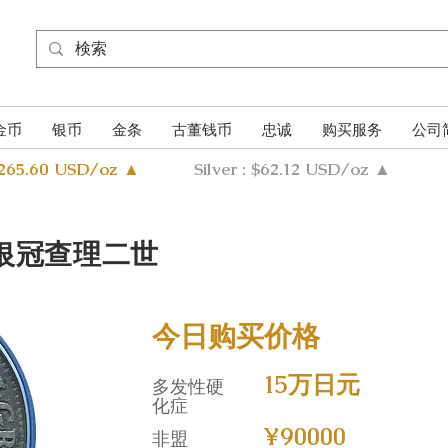
金币
银币
金条
古董钱币
忠诚
购买服务
公司
4265.60 USD/oz ▲
Silver : $62.12 USD/oz ▲
英国银冠查理二世
今日购买价格
15万日元
多发性硬
化症
¥90000
非盟