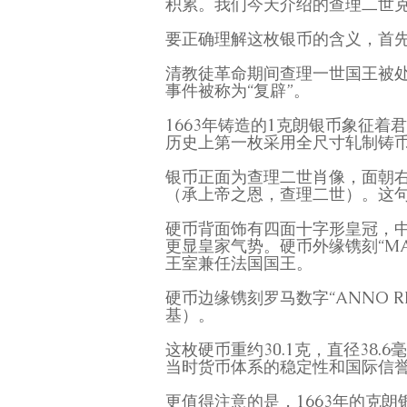
积累。我们今天介绍的查理二世
要正确理解这枚银币的含义，首先
清教徒革命期间查理一世国王被处
事件被称为“复辟”。
1663年铸造的1克朗银币象征
历史上第一枚采用全尺寸轧制铸
银币正面为查理二世肖像，面朝右侧，
（承上帝之恩，查理二世）。这
硬币背面饰有四面十字形皇冠，中
更显皇家气势。硬币外缘镌刻“MAG 
王室兼任法国国王。
硬币边缘镌刻罗马数字“ANNO R
基）。
这枚硬币重约30.1克，直径38
当时货币体系的稳定性和国际信
更值得注意的是，1663年的克