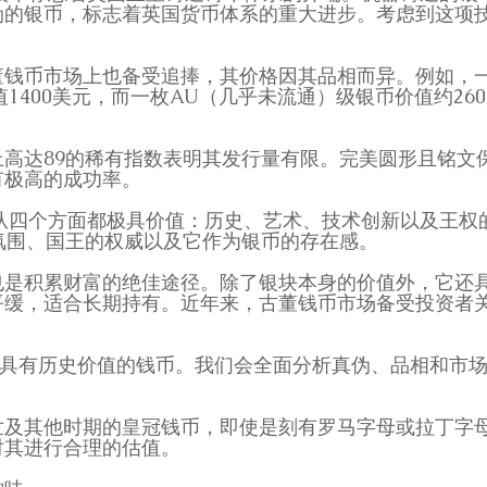
伪的银币，标志着英国货币体系的重大进步。考虑到这项
。
钱币市场上也备受追捧，其价格因其品相而异。例如，一枚
1400美元，而一枚AU（几乎未流通）级银币价值约26
a）网站上高达89的稀有指数表明其发行量有限。完美圆形且
有极高的成功率。
币从四个方面都极具价值：历史、艺术、技术创新以及王
氛围、国王的权威以及它作为银币的存在感。
也是积累财富的绝佳途径。除了银块本身的价值外，它还
平缓，适合长期持有。近年来，古董钱币市场备受投资者关
供精心挑选的具有历史价值的钱币。我们会全面分析真伪、品相
世及其他时期的皇冠钱币，即使是刻有罗马字母或拉丁字
对其进行合理的估值。