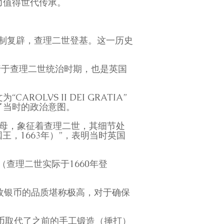
力值得世代传承。
主制复辟，查理二世登基。这一历史
行于查理二世统治时期，也是英国
VS II DEI GRATIA”
了当时的政治意图。
字母，象征着查理二世，其细节处
兰国王，1663年）”，表明当时英国
（查理二世实际于1660年登
，这枚银币的品质堪称极高，对于确保
银币取代了之前的手工锻造（捶打）