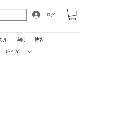
ログイン
简介
询问
博客
JPY (¥)