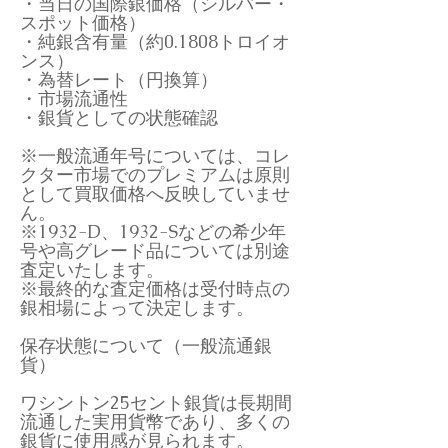
・当日の国際銀価格（シルバー・
スポット価格）
・純銀含有量（約0.1808トロイオ
ンス）
・為替レート（円換算）
・市場流通性
・銀貨としての状態確認
※一般流通年号については、コレ
クター市場でのプレミアムは原則
として買取価格へ反映していませ
ん。
※1932-D、1932-Sなどの希少年
号や高グレード品については別途
査定いたします。
※最終的な査定価格は受付時点の
銀相場によって決定します。
保存状態について（一般流通銀
貨）
ワシントン25セント銀貨は長期間
流通した実用貨幣であり、多くの
銀貨に使用感が見られます。