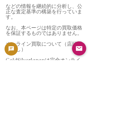
などの情報を継続的に分析し、公
正な査定基準の構築を行っていま
す。
なお、本ページは特定の買取価格
を保証するものではありません。
オンライン買取について（店頭対
応なし）
GoldSilverJapanは完全オンライ
ン対応の買取専門業者です。
実店舗での対面買取は行っておら
ず、以下の流れで対応していま
す。
・写真による無料簡易査定
・郵送による本査定
・査定金額のご提示