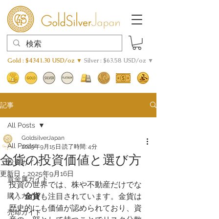
Gold : $4341.30 USD/oz ▼
Silver : $63.58 USD/oz ▼
記事
All Posts
GoldsilverJapan
All Posts
2025年9月15日
読了時間: 4分
金貨の投資価値と選び方
投資ガイド
更新日：
2025年9月16日
貴金属ガイド
投資の世界では、株や不動産だけでな
購入ガイド
く、
金貨
も注目されています。金貨は
歴史的にも価値が認められており、資
売却ガイド