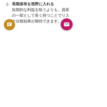
長期保有を視野に入れる
短期的な利益を狙うよりも、資産
の一部として長く持つことでリス
ク分散効果が期待できます。
金貨は歴史と価値が詰まった魅力的な
投資対象です。正しい知識と慎重な選
び方で、あなたの資産形成に役立てて
ください。興味があれば、まずは少し
ずつ情報収集から始めてみましょう。
安全で賢い投資ライフを応援していま
す。