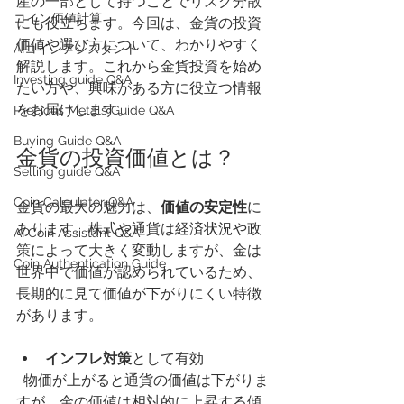
産の一部として持つことでリスク分散
​コイン価値計算
にも役立ちます。今回は、金貨の投資
価値や選び方について、わかりやすく
AIコインアシスタント
解説します。これから金貨投資を始め
Investing guide Q&A
たい方や、興味がある方に役立つ情報
をお届けします。
Precious Metals Guide Q&A
Buying Guide Q&A
金貨の投資価値とは？
Selling guide Q&A
Coin Calculator Q&A
金貨の最大の魅力は、
価値の安定性
に
あります。株式や通貨は経済状況や政
AI Coin Assistant Q&A
策によって大きく変動しますが、金は
Coin Authentication Guide
世界中で価値が認められているため、
長期的に見て価値が下がりにくい特徴
があります。
インフレ対策
として有効  
  物価が上がると通貨の価値は下がりま
すが、金の価値は相対的に上昇する傾