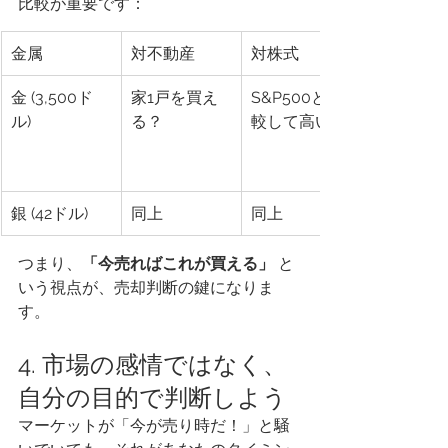
比較が重要です：
金属
対不動産
対株式
金 (3,500ド
家1戸を買え
S&P500と比
ル)
る？
較して高い？
銀 (42ドル)
同上
同上
つまり、
「今売ればこれが買える」
 と
いう視点が、売却判断の鍵になりま
す。
4. 市場の感情ではなく、
自分の目的で判断しよう
マーケットが「今が売り時だ！」と騒