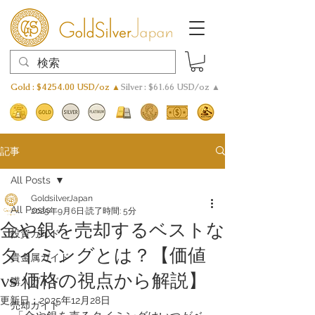
Gold : $4254.00 USD/oz ▲
Silver : $61.66 USD/oz ▲
記事
All Posts
GoldsilverJapan
All Posts
2025年9月6日
読了時間: 5分
金や銀を売却するベストな
投資ガイド
タイミングとは？【価値
貴金属ガイド
vs 価格の視点から解説】
購入ガイド
更新日：
2025年12月28日
売却ガイド