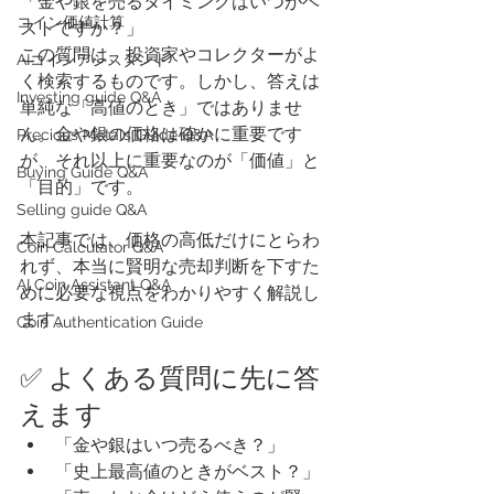
「金や銀を売るタイミングはいつがベ
​コイン価値計算
ストですか？」
この質問は、投資家やコレクターがよ
AIコインアシスタント
く検索するものです。しかし、答えは
Investing guide Q&A
単純な「高値のとき」ではありませ
ん。金や銀の価格は確かに重要です
Precious Metals Guide Q&A
が、それ以上に重要なのが「価値」と
Buying Guide Q&A
「目的」です。
Selling guide Q&A
本記事では、価格の高低だけにとらわ
Coin Calculator Q&A
れず、本当に賢明な売却判断を下すた
AI Coin Assistant Q&A
めに必要な視点をわかりやすく解説し
ます。
Coin Authentication Guide
✅ よくある質問に先に答
えます
「金や銀はいつ売るべき？」
「史上最高値のときがベスト？」