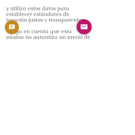
y utiliza estos datos para
establecer estándares de
tasación justos y transparentes.
Tenga en cuenta que esta
página no garantiza un precio de
compra específico.
Compra en línea (sin servicio en
tienda)
GoldSilverJapan es un servicio
de compra exclusivamente en
línea.
No ofrecemos tasaciones
presenciales en tienda; en su
lugar, brindamos servicios de
tasación y compra por correo a
clientes en todo el país.
El proceso de compra es el
siguiente: