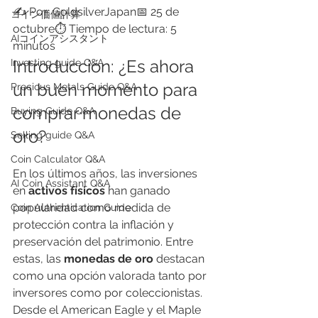
✍️ Por: GoldsilverJapan📅 25 de 
​コイン価値計算
octubre⏱️ Tiempo de lectura: 5 
AIコインアシスタント
minutos
Introducción: ¿Es ahora 
Investing guide Q&A
un buen momento para 
Precious Metals Guide Q&A
comprar monedas de 
Buying Guide Q&A
oro?
Selling guide Q&A
Coin Calculator Q&A
En los últimos años, las inversiones 
AI Coin Assistant Q&A
en 
activos físicos
 han ganado 
popularidad como medida de 
Coin Authentication Guide
protección contra la inflación y 
preservación del patrimonio. Entre 
estas, las 
monedas de oro
 destacan 
como una opción valorada tanto por 
inversores como por coleccionistas.
Desde el American Eagle y el Maple 