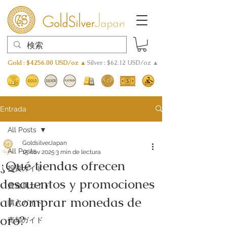
Gold : $4256.00 USD/oz ▲
Silver : $62.12 USD/oz ▲
Entrada
All Posts
GoldsilverJapan
All Posts
15 nov 2025
3 min de lectura
¿Qué tiendas ofrecen
投資ガイド
descuentos y promociones
貴金属ガイド
al comprar monedas de
購入ガイド
oro?
売却ガイド