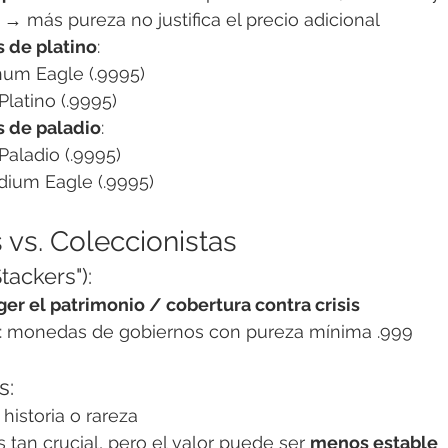
 → más pureza no justifica el precio adicional
 de platino
:
num Eagle (.9995)
latino (.9995)
 de paladio
:
aladio (.9995)
dium Eagle (.9995)
 vs. Coleccionistas
tackers"):
ger el patrimonio / cobertura contra crisis
: monedas de gobiernos con pureza mínima .999
s:
historia o rareza
 tan crucial, pero el valor puede ser 
menos estable