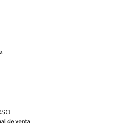
a 
eso
nal de venta