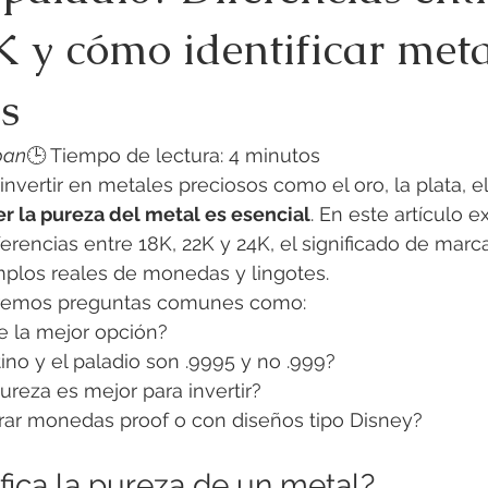
K y cómo identificar meta
s
pan
🕒 Tiempo de lectura: 4 minutos
nvertir en metales preciosos como el oro, la plata, el 
 la pureza del metal es esencial
. En este artículo 
ferencias entre 18K, 22K y 24K, el significado de mar
mplos reales de monedas y lingotes.
remos preguntas comunes como:
e la mejor opción?
tino y el paladio son .9995 y no .999?
ureza es mejor para invertir?
ar monedas proof o con diseños tipo Disney?
fica la pureza de un metal?