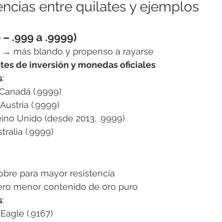
encias entre quilates y ejemplos
 – .999 a .9999)
 → más blando y propenso a rayarse
otes de inversión y monedas oficiales
s
:
Canadá (.9999)
Austria (.9999)
eino Unido (desde 2013, .9999)
ralia (.9999)
obre para mayor resistencia
ro menor contenido de oro puro
s
:
Eagle (.9167)