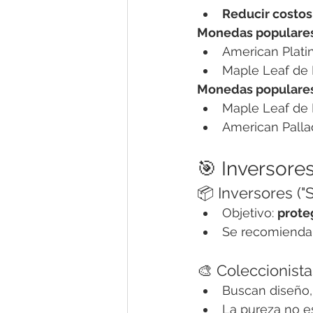
Reducir costos
Monedas populares
American Plati
Maple Leaf de P
Monedas populares
Maple Leaf de P
American Palla
🎯 Inversores
📦 Inversores ("S
Objetivo: 
prote
Se recomienda
🎨 Coleccionista
Buscan diseño, 
La pureza no es