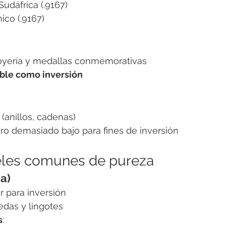
udáfrica (.9167)
ico (.9167)
 joyería y medallas conmemorativas
le como inversión
(anillos, cadenas)
ro demasiado bajo para fines de inversión
veles comunes de pureza
na)
r para inversión
edas y lingotes
s
: