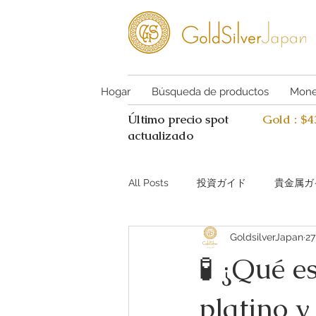
Hogar
Búsqueda de productos
Mone
Último precio spot
Gold : $
actualizado
All Posts
投資ガイド
貴金属ガ
GoldsilverJapan
27
Investing guide Q&A
Preciou
🧪 ¿Qué e
platino y
AI Coin Assistant Q&A
Coin A