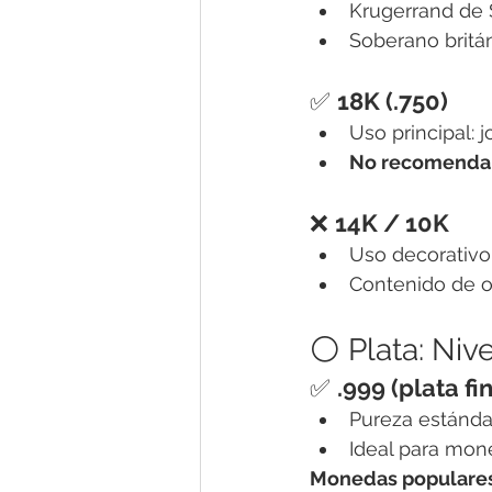
Krugerrand de S
Soberano britán
✅ 
18K (.750)
Uso principal:
No recomendab
❌ 
14K / 10K
Uso decorativo 
Contenido de o
⚪ Plata: Ni
✅ 
.999 (plata fi
Pureza estánda
Ideal para mon
Monedas populare