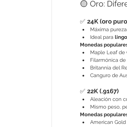
🟡 Oro: Difer
✅ 
24K (oro puro
Máxima pureza
Ideal para 
ling
Monedas populare
Maple Leaf de 
Filarmónica de 
Britannia del R
Canguro de Aust
✅ 
22K (.9167)
Aleación con c
Mismo peso, pe
Monedas populare
American Gold 