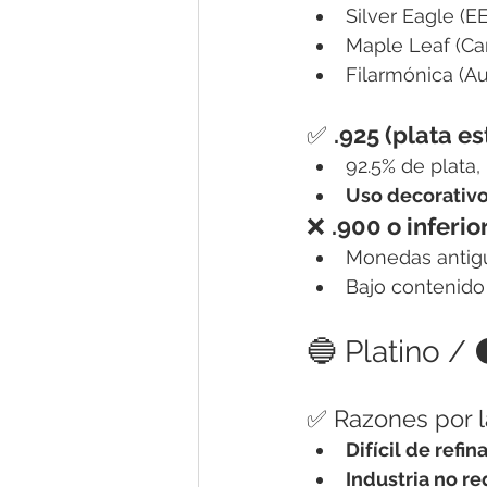
Silver Eagle (EE
Maple Leaf (Ca
Filarmónica (Au
✅ 
.925 (plata es
92.5% de plata,
Uso decorativ
❌ 
.900 o inferior
Monedas antigu
Bajo contenido 
🔵 Platino / 
✅ Razones por la
Difícil de refin
Industria no r