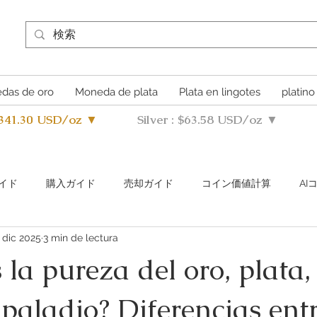
das de oro
Moneda de plata
Plata en lingotes
platino
4341.30 USD/oz ▼
Silver : $63.58 USD/oz ▼
イド
購入ガイド
売却ガイド
​コイン価値計算
A
 dic 2025
3 min de lectura
s Metals Guide Q&A
Buying Guide Q&A
Selling guide Q&A
s la pureza del oro, plata,
 paladio? Diferencias ent
uthentication Guide