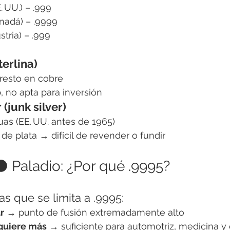
. UU.) – .999
nadá) – .9999
stria) – .999
terlina)
 resto en cobre
o
, no apta para inversión
 (junk silver)
as (EE. UU. antes de 1965)
de plata → difícil de revender o fundir
⚫ Paladio: ¿Por qué .9995?
s que se limita a .9995:
ar
 → punto de fusión extremadamente alto
equiere más
 → suficiente para automotriz, medicina y 