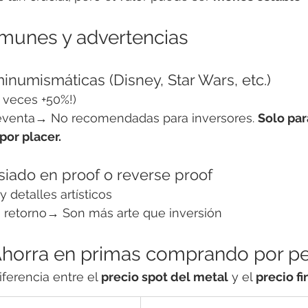
munes y advertencias
numismáticas (Disney, Star Wars, etc.)
a veces +50%!)
reventa→ No recomendadas para inversores. 
Solo par
por placer.
siado en proof o reverse proof
y detalles artísticos
jo retorno→ Son más arte que inversión
Ahorra en primas comprando por p
iferencia entre el 
precio spot del metal
 y el 
precio fi