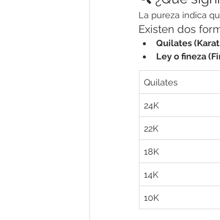
La pureza indica qu
Existen dos for
Quilates (Karat
Ley o fineza (F
Quilates
24K
22K
18K
14K
10K