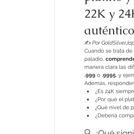
22K y 24
auténtico
✍️ 
Por GoldSilverJa
Cuando se trata de i
paladio, 
comprender
manera clara las di
.999
 o 
.9995
, y eje
Además, responde
¿Es 24K siempr
¿Por qué el pla
¿Qué nivel de p
¿Debería compr
🔍 ¿Qué signi