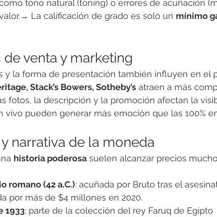
 como tono natural (toning) o errores de acuñación (mi
alor.→ La calificación de grado es solo un 
mínimo g
s de venta y marketing
 y la forma de presentación también influyen en el p
ritage, Stack’s Bowers, Sotheby’s
 atraen a más comp
s fotos, la descripción y la promoción afectan la visib
n vivo pueden generar más emoción que las 100% en 
a y narrativa de la moneda
na 
historia poderosa
 suelen alcanzar precios mucho
o romano (42 a.C.)
: acuñada por Bruto tras el asesina
a por más de $4 millones en 2020.
e 1933
: parte de la colección del rey Faruq de Egipt