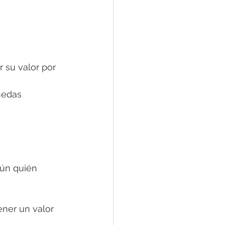
 su valor por 
nedas 
gún quién 
ener un valor 