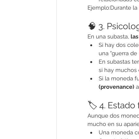
Ejemplo:Durante la
🧠 3. Psicolo
En una subasta, 
la
Si hay dos col
una "guerra de 
En subastas tem
si hay muchos 
Si la moneda f
(provenance)
 
🏷️ 4. Estado 
Aunque dos monedas 
mucho en su aparie
Una moneda c