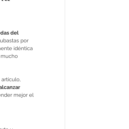
das del 
ubastas por 
nte idéntica 
r mucho 
artículo, 
lcanzar 
ender mejor el 