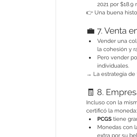
2021 por $18.9 
👉 Una buena histor
💼 7. Venta e
Vender una co
la cohesión y r
Pero vender po
individuales.
→ La estrategia de 
🧾 8. Empresa
Incluso con la misma
certificó la moneda:
PCGS
 tiene gr
Monedas con la
extra por su be