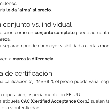
millones.
ia 
le da "alma" al precio
.
n conjunto vs. individual
lección como un 
conjunto completo
 puede aumentar
areza.
r separado puede dar mayor visibilidad a ciertas mo
venta 
marca la diferencia
.
 de certificación
 calificación (ej. "MS-66"), el precio puede variar se
an reputación, especialmente en EE. UU.
 etiqueta 
CAC (Certified Acceptance Corp.)
 suelen t
lleza y autenticidad.