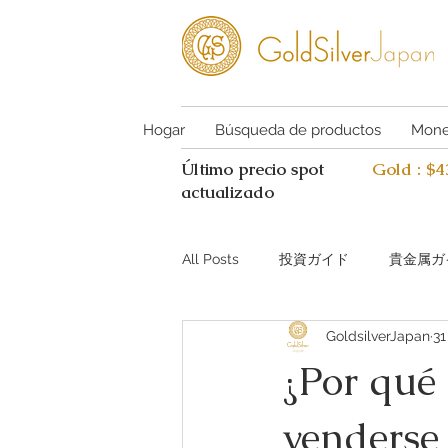
Hogar
Búsqueda de productos
Mone
Último precio spot
Gold : $
actualizado
All Posts
投資ガイド
貴金属ガ
GoldsilverJapan
31
Investing guide Q&A
Preciou
¿Por qué
venderse 
AI Coin Assistant Q&A
Coin A