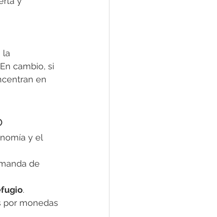
erta y 
la 
En cambio, si 
ncentran en 
o
nomía y el 
emanda de 
efugio
.
és por monedas 