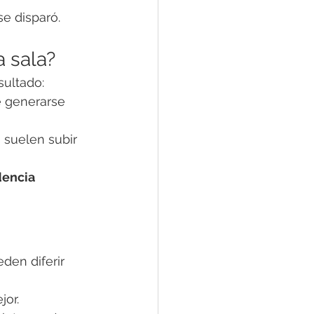
e disparó.
a sala?
sultado:
 generarse 
 suelen subir 
encia 
den diferir 
jor.