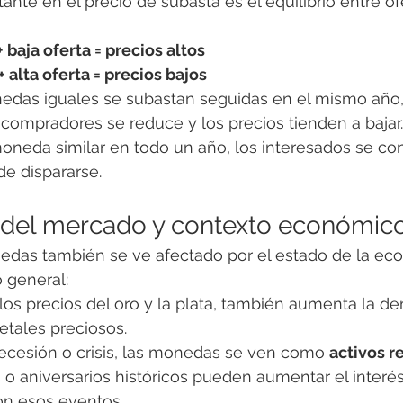
ante en el precio de subasta es el equilibrio entre of
baja oferta = precios altos
alta oferta = precios bajos
nedas iguales se subastan seguidas en el mismo año, 
ompradores se reduce y los precios tienden a bajar.
oneda similar en todo un año, los interesados se co
de dispararse.
o del mercado y contexto económic
das también se ve afectado por el estado de la eco
 general:
os precios del oro y la plata, también aumenta la d
tales preciosos.
ecesión o crisis, las monedas se ven como 
activos r
s o aniversarios históricos pueden aumentar el inter
on esos eventos.