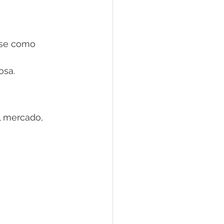
rse como 
osa.
l mercado, 