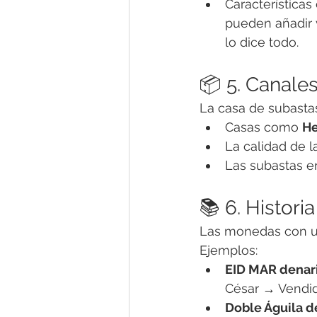
Características
pueden añadir v
lo dice todo.
📦 5. Canale
La casa de subastas
Casas como 
He
La calidad de la
Las subastas e
📚 6. Histori
Las monedas con u
Ejemplos:
EID MAR denari
César → Vendid
Doble Águila d