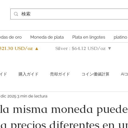
das de oro
Moneda de plata
Plata en lingotes
platino
4321.30 USD/oz ▲
Silver : $64.12 USD/oz ▼
イド
購入ガイド
売却ガイド
​コイン価値計算
A
 dic 2025
3 min de lectura
s Metals Guide Q&A
Buying Guide Q&A
Selling guide Q&A
 la misma moneda puede
a precios diferentes en u
uthentication Guide