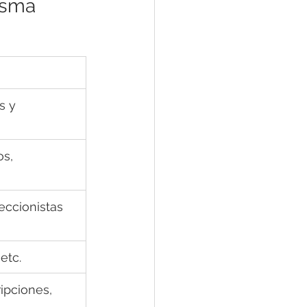
isma 
s y 
s, 
ccionistas 
 etc.
ipciones, 