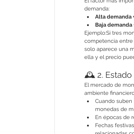
El factor más import
demanda:
Alta demanda + 
Baja demanda + 
Ejemplo:Si tres mo
competencia entre c
solo aparece una m
ella y el precio pue
🕰️ 2. Estad
El mercado de mone
ambiente financiero
Cuando suben l
monedas de me
En épocas de r
Fechas festiva
relacionadas c