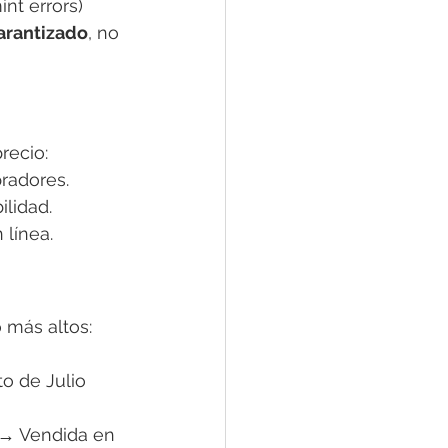
nt errors) 
arantizado
, no 
recio:
radores.
ilidad.
línea.
 más altos:
to de Julio 
o → Vendida en 