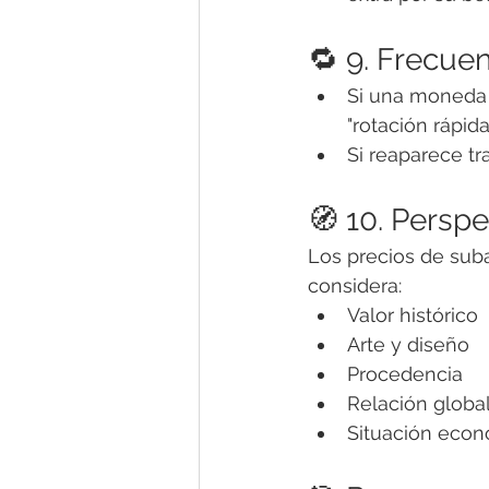
🔁 9. Frecue
Si una moneda 
"rotación rápid
Si reaparece tr
🧭 10. Perspe
Los precios de suba
considera:
Valor histórico
Arte y diseño
Procedencia
Relación globa
Situación econ