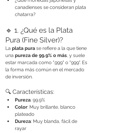
¿Qué monedas japonesas y 
canadienses se consideran plata 
chatarra?
🔹 1. ¿Qué es la Plata 
Pura (Fine Silver)?
La 
plata pura
 se refiere a la que tiene 
una 
pureza de 99.9% o más
, y suele 
estar marcada como ".999" o "999". Es 
la forma más común en el mercado 
de inversión.
🔍 Características:
Pureza
: 99.9%
Color
: Muy brillante, blanco 
plateado
Dureza
: Muy blanda, fácil de 
rayar