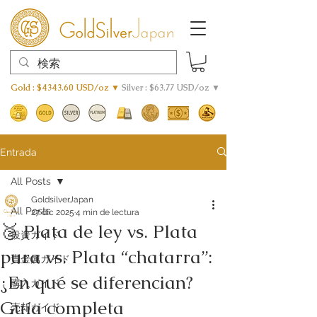
Gold : $4343.60 USD/oz ▼
Silver : $63.77 USD/oz ▼
Entrada
All Posts
GoldsilverJapan
All Posts
27 dic 2025
4 min de lectura
🥈 Plata de ley vs. Plata
投資ガイド
pura vs. Plata “chatarra”:
貴金属ガイド
¿En qué se diferencian?
購入ガイド
Guía completa
売却ガイド