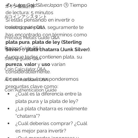
✍️ 
Autor: GoldSilverJapan
 🕒 Tiempo 
​コイン価値計算
de lectura: 5 minutos
AIコインアシスタント
Si estás pensando en invertir o 
coleccionar plata, seguramente te 
Investing guide Q&A
has encontrado con términos como 
Precious Metals Guide Q&A
plata pura
, 
plata de ley (Sterling 
Buying Guide Q&A
Silver)
 o 
plata chatarra (Junk Silver)
. 
Aunque todos contienen plata, su 
Selling guide Q&A
pureza
, 
valor
 y 
uso
 varían 
Coin Calculator Q&A
considerablemente.
En este artículo responderemos 
AI Coin Assistant Q&A
preguntas clave como:
Coin Authentication Guide
¿Cuál es la diferencia entre la 
plata pura y la plata de ley?
¿La plata chatarra es realmente 
“chatarra”?
¿Cuál deberías comprar? ¿Cuál 
es mejor para invertir?