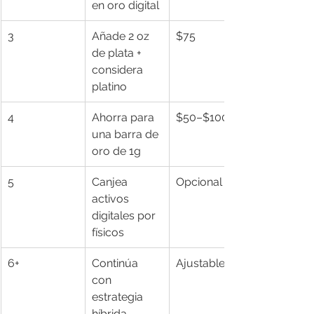
en oro digital
3
Añade 2 oz 
$75
de plata + 
considera 
platino
4
Ahorra para 
$50–$100
una barra de 
oro de 1g
5
Canjea 
Opcional
activos 
digitales por 
físicos
6+
Continúa 
Ajustable
con 
estrategia 
híbrida