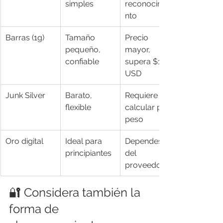
simples
reconocimie
nto
Barras (1g)
Tamaño 
Precio 
pequeño, 
mayor, 
confiable
supera $100 
USD
Junk Silver
Barato, 
Requiere 
flexible
calcular por 
peso
Oro digital
Ideal para 
Dependes 
principiantes
del 
proveedor
🔐 Considera también la 
forma de 