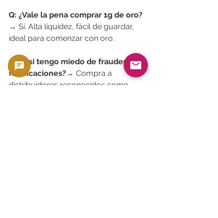
Q: ¿Vale la pena comprar 1g de oro?
→ Sí. Alta liquidez, fácil de guardar, 
ideal para comenzar con oro.
Q: ¿Y si tengo miedo de fraudes o 
falsificaciones?
→ Compra a 
distribuidores reconocidos como 
Tanaka o Tokuriki. Evita ventas entre 
particulares si eres principiante.
🎯 Conclusión: Comienza 
en pequeño, crece en 
grande
💡 Incluso una pequeña compra 
tiene valor
🪙 Una sola moneda es un gran 
primer paso