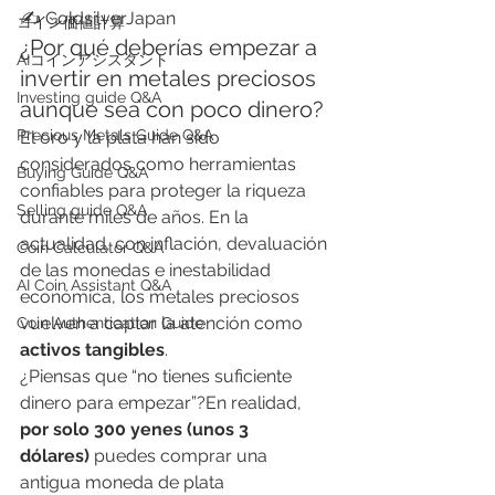
✍️ GoldsilverJapan
​コイン価値計算
¿Por qué deberías empezar a 
AIコインアシスタント
invertir en metales preciosos 
Investing guide Q&A
aunque sea con poco dinero?
Precious Metals Guide Q&A
El oro y la plata han sido 
considerados como herramientas 
Buying Guide Q&A
confiables para proteger la riqueza 
Selling guide Q&A
durante miles de años. En la 
actualidad, con inflación, devaluación 
Coin Calculator Q&A
de las monedas e inestabilidad 
AI Coin Assistant Q&A
económica, los metales preciosos 
vuelven a captar la atención como 
Coin Authentication Guide
activos tangibles
.
¿Piensas que “no tienes suficiente 
dinero para empezar”?En realidad, 
por solo 300 yenes (unos 3 
dólares)
 puedes comprar una 
antigua moneda de plata 