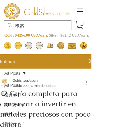
Gold : $4256.00 USD/oz ▲
Silver : $62.12 USD/oz ▲
Entrada
All Posts
GoldsilverJapan
All Posts
20 dic 2025
4 min de lectura
🪙 Guía completa para
投資ガイド
comenzar a invertir en
貴金属ガイド
metales preciosos con poco
購入ガイド
dinero
売却ガイド