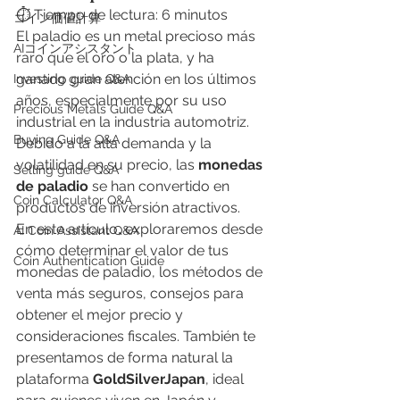
⏱️ Tiempo de lectura: 6 minutos
​コイン価値計算
El paladio es un metal precioso más 
AIコインアシスタント
raro que el oro o la plata, y ha 
ganado gran atención en los últimos 
Investing guide Q&A
años, especialmente por su uso 
Precious Metals Guide Q&A
industrial en la industria automotriz. 
Buying Guide Q&A
Debido a la alta demanda y la 
volatilidad en su precio, las 
monedas 
Selling guide Q&A
de paladio
 se han convertido en 
Coin Calculator Q&A
productos de inversión atractivos.
En este artículo, exploraremos desde 
AI Coin Assistant Q&A
cómo determinar el valor de tus 
Coin Authentication Guide
monedas de paladio, los métodos de 
venta más seguros, consejos para 
obtener el mejor precio y 
consideraciones fiscales. También te 
presentamos de forma natural la 
plataforma 
GoldSilverJapan
, ideal 