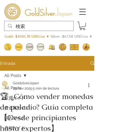
Gold : $4341.30 USD/oz ▼
Silver : $63.58 USD/oz ▼
Entrada
All Posts
GoldsilverJapan
All Posts
29 nov 2025
5 min de lectura
🏆 ¿Cómo vender monedas
投資ガイド
de paladio? Guía completa
貴金属ガイド
【Desde principiantes
購入ガイド
hasta expertos】
売却ガイド