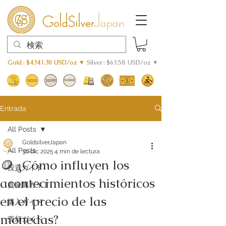
Gold : $4341.30 USD/oz ▼
Silver : $63.58 USD/oz ▼
Entrada
All Posts
GoldsilverJapan
All Posts
30 dic 2025
4 min de lectura
🪙 ¿Cómo influyen los
投資ガイド
acontecimientos históricos
貴金属ガイド
en el precio de las
購入ガイド
monedas?
売却ガイド