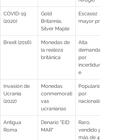
COVID-19 
Gold 
Escasez → 
(2020)
Britannia, 
mayor prima
Silver Maple
Brexit (2016)
Monedas de 
Alta 
la realeza 
demanda 
británica
por 
incertidumbr
e
Invasión de 
Monedas 
Popularidad 
Ucrania 
conmemorati
por 
(2022)
vas 
nacionalismo
ucranianas
Antigua 
Denario "EID 
Raro, 
Roma
MAR"
vendido por 
más de 4M 