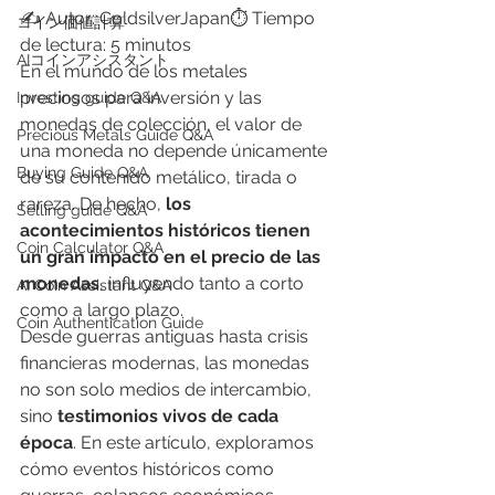
✍ Autor: GoldsilverJapan⏱ Tiempo 
​コイン価値計算
de lectura: 5 minutos
AIコインアシスタント
En el mundo de los metales 
preciosos para inversión y las 
Investing guide Q&A
monedas de colección, el valor de 
Precious Metals Guide Q&A
una moneda no depende únicamente 
Buying Guide Q&A
de su contenido metálico, tirada o 
rareza. De hecho, 
los 
Selling guide Q&A
acontecimientos históricos tienen 
Coin Calculator Q&A
un gran impacto en el precio de las 
monedas
, influyendo tanto a corto 
AI Coin Assistant Q&A
como a largo plazo.
Coin Authentication Guide
Desde guerras antiguas hasta crisis 
financieras modernas, las monedas 
no son solo medios de intercambio, 
sino 
testimonios vivos de cada 
época
. En este artículo, exploramos 
cómo eventos históricos como 