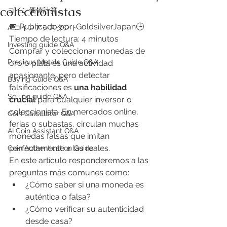
coleccionistas
​コイン価値計算
📅 Publicado por: GoldsilverJapan🕒 
AIコインアシスタント
Tiempo de lectura: 4 minutos
Investing guide Q&A
Comprar y coleccionar monedas de 
Precious Metals Guide Q&A
oro o plata es una actividad 
apasionante, pero detectar 
Buying Guide Q&A
falsificaciones es 
una habilidad 
Selling guide Q&A
crucial
 para cualquier inversor o 
coleccionista. En mercados online, 
Coin Calculator Q&A
ferias o subastas, circulan muchas 
AI Coin Assistant Q&A
monedas falsas que imitan 
perfectamente a las reales.
Coin Authentication Guide
En este artículo responderemos a las 
preguntas más comunes como:
¿Cómo saber si una moneda es 
auténtica o falsa?
¿Cómo verificar su autenticidad 
desde casa?