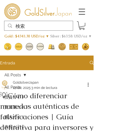
Gold : $4341.30 USD/oz ▼
Silver : $63.58 USD/oz ▼
Entrada
All Posts
GoldsilverJapan
All Posts
27 dic 2025
3 min de lectura
💡Cómo diferenciar
投資ガイド
monedas auténticas de
貴金属ガイド
falsificaciones | Guía
購入ガイド
definitiva para inversores y
売却ガイド