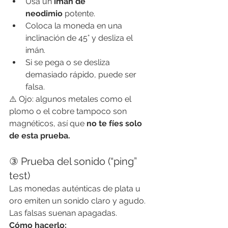
Usa un 
imán de 
neodimio
 potente.
Coloca la moneda en una 
inclinación de 45° y desliza el 
imán.
Si se pega o se desliza 
demasiado rápido, puede ser 
falsa.
⚠️ Ojo: algunos metales como el 
plomo o el cobre tampoco son 
magnéticos, así que 
no te fíes solo 
de esta prueba.
③ Prueba del sonido (“ping” 
test)
Las monedas auténticas de plata u 
oro emiten un sonido claro y agudo. 
Las falsas suenan apagadas.
Cómo hacerlo: