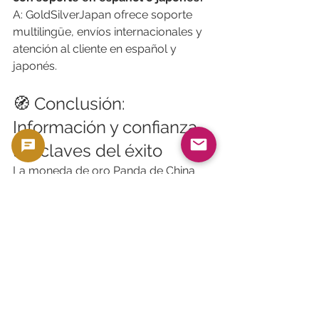
A: GoldSilverJapan ofrece soporte 
multilingüe, envíos internacionales y 
atención al cliente en español y 
japonés.
🧭 Conclusión: 
Información y confianza, 
las claves del éxito
La moneda de oro Panda de China 
combina belleza, rareza y valor como 
inversión. Pero por su popularidad, 
también es un blanco común de 
falsificaciones.
Compra siempre a través de 
distribuidores reconocidos como 
GoldSilverJapan
, 
APMEX
, o 
Mint 
State Gold
, y asegúrate de que las 