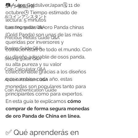
📷 Autor: GoldsilverJapan🗓 11 de 
​コイン価値計算
octubre🕒 Tiempo estimado de 
AIコインアシスタント
lectura: 5 minutos
Las monedas de oro Panda chinas 
Investing guide Q&A
(Gold Panda) son unas de las más 
Precious Metals Guide Q&A
queridas por inversores y 
Buying Guide Q&A
coleccionistas de todo el mundo. Con 
su diseño adorable de osos panda, 
Selling guide Q&A
su alta pureza y su valor 
Coin Calculator Q&A
coleccionable gracias a los diseños 
que cambian cada año, estas 
AI Coin Assistant Q&A
monedas son populares tanto para 
Coin Authentication Guide
principiantes como para expertos.
En esta guía te explicamos 
cómo 
comprar de forma segura monedas 
de oro Panda de China en línea.
✅ Qué aprenderás en 