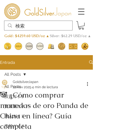
Gold : $4259.60 USD/oz ▲
Silver : $62.29 USD/oz ▲
Entrada
All Posts
GoldsilverJapan
All Posts
22 nov 2025
4 min de lectura
🐼 ¿Cómo comprar
投資ガイド
monedas de oro Panda de
貴金属ガイド
China en línea? Guía
購入ガイド
completa
売却ガイド