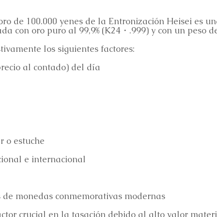
o de 100.000 yenes de la Entronización Heisei es 
ada con oro puro al 99,9% (K24・.999) y con un peso de
ivamente los siguientes factores:
precio al contado) del día
er o estuche
ional e internacional
és de monedas conmemorativas modernas
actor crucial en la tasación debido al alto valor mater