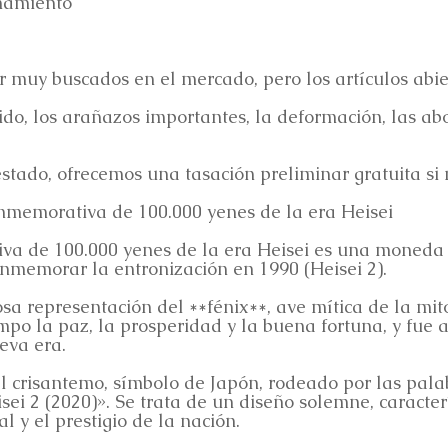
namiento
ser muy buscados en el mercado, pero los artículos ab
do, los arañazos importantes, la deformación, las abo
estado, ofrecemos una tasación preliminar gratuita si 
nmemorativa de 100.000 yenes de la era Heisei
a de 100.000 yenes de la era Heisei es una moneda 
onmemorar la entronización en 1990 (Heisei 2).
a representación del **fénix**, ave mítica de la mito
po la paz, la prosperidad y la buena fortuna, y fue
eva era.
el crisantemo, símbolo de Japón, rodeado por las pala
sei 2 (2020)». Se trata de un diseño solemne, caracter
l y el prestigio de la nación.