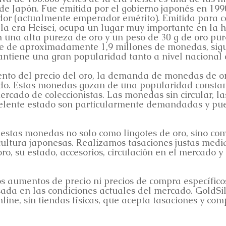
de Japón. Fue emitida por el gobierno japonés en 19
dor (actualmente emperador emérito). Emitida para c
 la era Heisei, ocupa un lugar muy importante en la 
una alta pureza de oro y un peso de 30 g de oro puro
e de aproximadamente 1,9 millones de monedas, sig
ntiene una gran popularidad tanto a nivel nacional 
to del precio del oro, la demanda de monedas de o
o. Estas monedas gozan de una popularidad constant
mercado de coleccionistas. Las monedas sin circular, l
celente estado son particularmente demandadas y pued
 estas monedas no solo como lingotes de oro, sino 
 cultura japonesas. Realizamos tasaciones justas medi
oro, su estado, accesorios, circulación en el mercado 
os aumentos de precio ni precios de compra específic
asada en las condiciones actuales del mercado. GoldS
ne, sin tiendas físicas, que acepta tasaciones y com