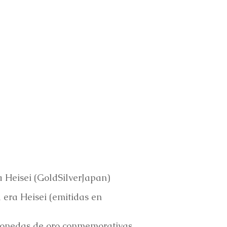
 Heisei (GoldSilverJapan)
era Heisei (emitidas en
monedas de oro conmemorativas