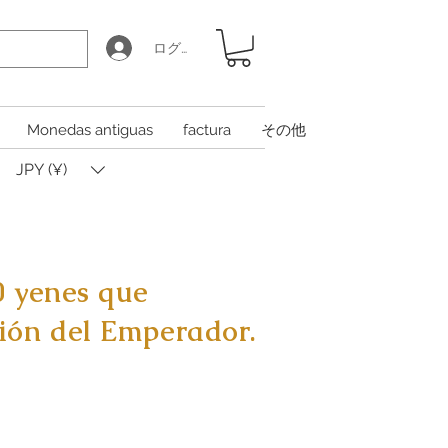
ログイン
Monedas antiguas
factura
その他
JPY (¥)
0 yenes que
ión del Emperador.