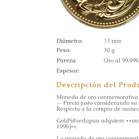
Diámetro:
33 mm
Peso:
30 g
Pureza:
Oro al 99,99%
Espesor:
Descripción del Prod
Moneda de oro conmemorativa d
— Precio justo considerando su
Respecto a la compra de moneda
GoldSilverJapan adquiere **mo
1990)**.
La moneda de oro conmemorativ