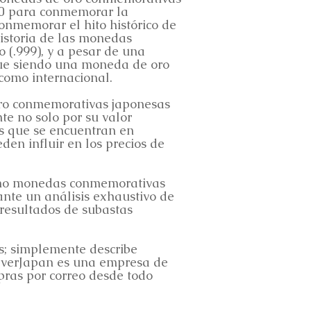
90 para conmemorar la
onmemorar el hito histórico de
historia de las monedas
 (.999), y a pesar de una
ue siendo una moneda de oro
como internacional.
ro conmemorativas japonesas
e no solo por su valor
as que se encuentran en
en influir en los precios de
como monedas conmemorativas
ante un análisis exhaustivo de
y resultados de subastas
os; simplemente describe
ilverJapan es una empresa de
pras por correo desde todo