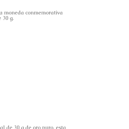
una moneda conmemorativa
 30 g.
ial de 30 g de oro puro, esta