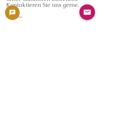
Kontaktieren Sie uns gerne.
⸻
Häufig gestellte Fragen
F: Verringert sich der Wert durch
Kratzer oder Flecken?
A: Der Schätzwert kann je nach
Zustand variieren. Münzen mit
90 % Silberanteil, wie die
Ausgabe von 1964, haben jedoch
einen hohen Metallwert, sodass
wir sie auch mit Kratzern oder
Verfärbungen ankaufen können.
F: Was ist eine Proof-Münze?
A: Eine Proof-Münze ist eine
Münze, die mit höherer Präzision
und aufwendigerer Verarbeitung
als üblich hergestellt wird. Ihre