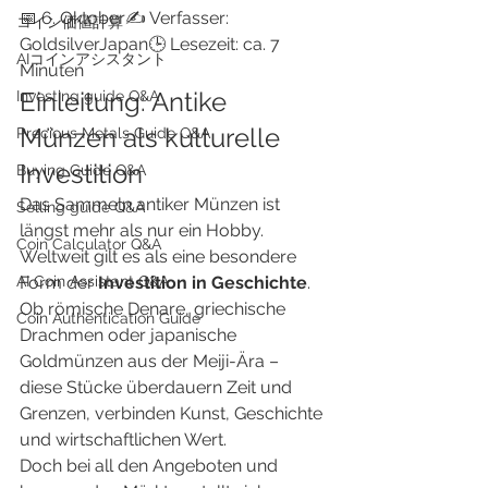
📅 6. Oktober✍️ Verfasser: 
​コイン価値計算
GoldsilverJapan🕒 Lesezeit: ca. 7 
AIコインアシスタント
Minuten
Einleitung: Antike 
Investing guide Q&A
Münzen als kulturelle 
Precious Metals Guide Q&A
Investition
Buying Guide Q&A
Das Sammeln antiker Münzen ist 
Selling guide Q&A
längst mehr als nur ein Hobby. 
Coin Calculator Q&A
Weltweit gilt es als eine besondere 
AI Coin Assistant Q&A
Form der 
Investition in Geschichte
. 
Ob römische Denare, griechische 
Coin Authentication Guide
Drachmen oder japanische 
Goldmünzen aus der Meiji-Ära – 
diese Stücke überdauern Zeit und 
Grenzen, verbinden Kunst, Geschichte 
und wirtschaftlichen Wert.
Doch bei all den Angeboten und 