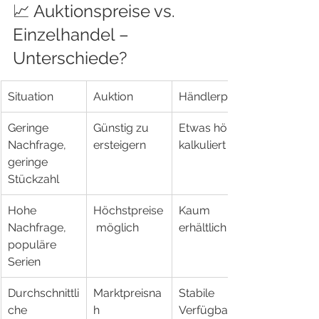
📈 Auktionspreise vs. 
Einzelhandel – 
Unterschiede?
Situation
Auktion
Händlerpreis
Geringe 
Günstig zu 
Etwas höher 
Nachfrage, 
ersteigern
kalkuliert
geringe 
Stückzahl
Hohe 
Höchstpreise
Kaum 
Nachfrage, 
 möglich
erhältlich
populäre 
Serien
Durchschnittli
Marktpreisna
Stabile 
che 
h
Verfügbarkeit