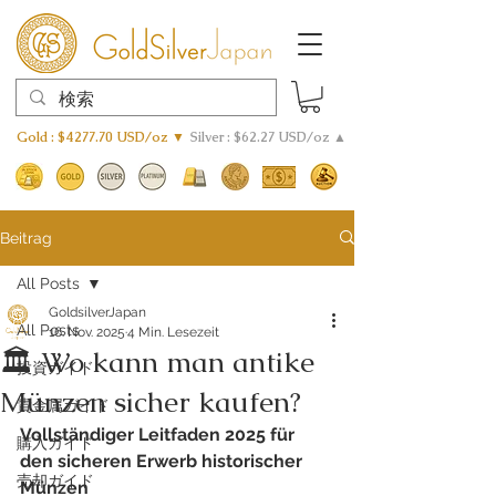
Gold : $4277.70 USD/oz ▼
Silver : $62.27 USD/oz ▲
Beitrag
All Posts
GoldsilverJapan
All Posts
16. Nov. 2025
4 Min. Lesezeit
🏛️ Wo kann man antike
投資ガイド
Münzen sicher kaufen?
貴金属ガイド
Vollständiger Leitfaden 2025 für 
購入ガイド
den sicheren Erwerb historischer 
売却ガイド
Münzen