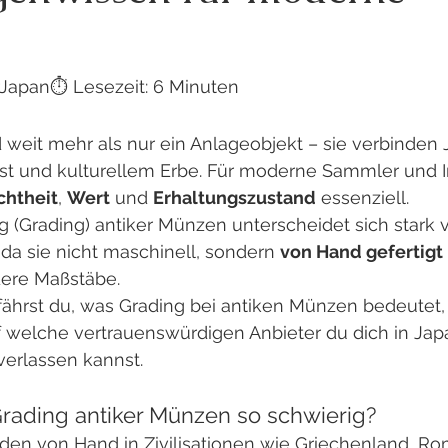
rJapan⏱️ Lesezeit: 6 Minuten
 weit mehr als nur ein Anlageobjekt – sie verbinden
st und kulturellem Erbe. Für moderne Sammler und I
chtheit
, 
Wert
 und 
Erhaltungszustand
 essenziell.
 (Grading) antiker Münzen unterscheidet sich stark 
a sie nicht maschinell, sondern 
von Hand gefertigt
dere Maßstäbe.
rfährst du, was Grading bei antiken Münzen bedeutet,
f welche vertrauenswürdigen Anbieter du dich in Japan
 verlassen kannst.
rading antiker Münzen so schwierig?
en von Hand in Zivilisationen wie Griechenland, Rom