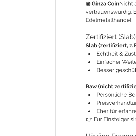
◉ Ginza Coin
Nicht 
vertrauenswürdig. B
Edelmetallhandel.
Zertifiziert (Sla
Slab (zertifiziert, z
Echtheit & Zust
Einfacher Weit
Besser geschüt
Raw (nicht zertifizie
Persönliche B
Preisverhandlun
Eher für erfah
👉 Für Einsteiger s
Häufige Fragen 