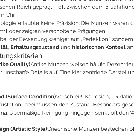
chen Reich geprägt – oft zwischen dem 6. Jahrhunder
n. Chr.
ologie erlaubte keine Präzision: Die Münzen waren of
rmt oder zeigten verschobene Prägungen.
ei der Bewertung weniger auf „Perfektion“, sondern 
tät
, 
Erhaltungszustand
 und 
historischen Kontext
 an
ungskriterien
rike Quality)
Antike Münzen weisen häufig Dezentrier
unscharfe Details auf. Eine klar zentrierte Darstellu
nd (Surface Condition)
Verschleiß, Korrosion, Oxidatio
ustation) beeinflussen den Zustand. Besonders gesch
ina
. Übermäßige Reinigung hingegen senkt oft den W
ign (Artistic Style)
Griechische Münzen bestechen of