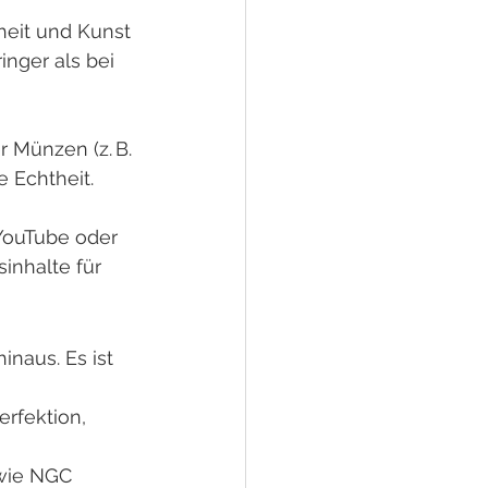
heit und Kunst 
inger als bei 
r Münzen (z. B. 
 Echtheit.
 YouTube oder 
inhalte für 
naus. Es ist 
rfektion, 
wie NGC 