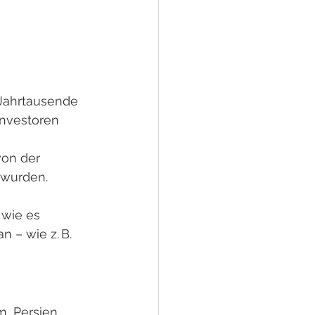
 Jahrtausende 
nvestoren 
von der 
 wurden. 
 wie es 
 – wie z. B. 
, Persien 