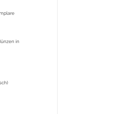
emplare
ünzen in 
sch)