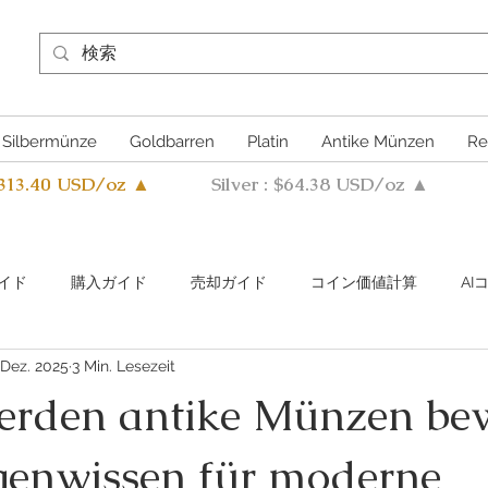
Silbermünze
Goldbarren
Platin
Antike Münzen
Re
4313.40 USD/oz ▲
Silver : $64.38 USD/oz ▲
イド
購入ガイド
売却ガイド
​コイン価値計算
A
 Dez. 2025
3 Min. Lesezeit
s Metals Guide Q&A
Buying Guide Q&A
Selling guide Q&A
erden antike Münzen bew
enwissen für moderne
uthentication Guide