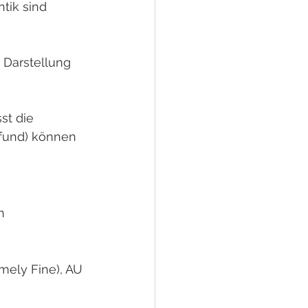
tik sind 
 Darstellung 
st die 
zfund) können 
n 
emely Fine), AU 