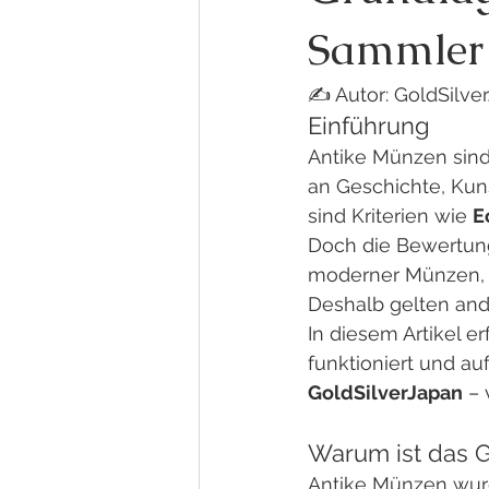
Sammler
✍️ Autor: GoldSilve
Einführung
Antike Münzen sind
an Geschichte, Kun
sind Kriterien wie 
E
Doch die Bewertung
moderner Münzen, d
Deshalb gelten an
In diesem Artikel e
funktioniert und au
GoldSilverJapan
 –
Warum ist das G
Antike Münzen wurd