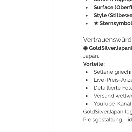
Surface (Oberf
Style (Stilbew
★ Sternsymbo
Vertrauenswürdi
◉ GoldSilverJapan
Japan.
Vorteile:
Seltene griech
Live-Preis-Anz
Detaillierte Fo
Versand weltwe
YouTube-Kanal 
GoldSilverJapan le
Preisgestaltung – id