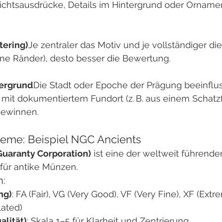
sichtsausdrücke, Details im Hintergrund oder Ornamen
tering)
Je zentraler das Motiv und je vollständiger die
ne Ränder), desto besser die Bewertung.
tergrund
Die Stadt oder Epoche der Prägung beeinflus
 mit dokumentiertem Fundort (z. B. aus einem Schat
gewinnen.
eme: Beispiel NGC Ancients
uaranty Corporation)
 ist eine der weltweit führende
für antike Münzen.
n:
ng)
: FA (Fair), VG (Very Good), VF (Very Fine), XF (Extr
lated)
alität)
: Skala 1–5 für Klarheit und Zentrierung