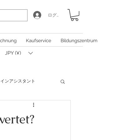
ログイン
chnung
Kaufservice
Bildungszentrum
JPY (¥)
Iコインアシスタント
Coin Calculator Q&A
ertet?