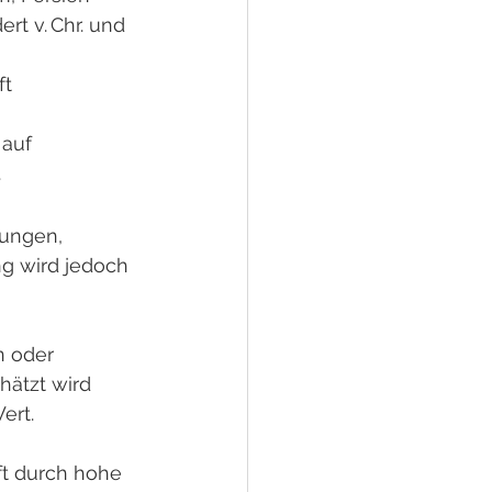
t v. Chr. und 
t 
auf 
.
ungen, 
ng wird jedoch 
n oder 
ätzt wird 
ert.
t durch hohe 