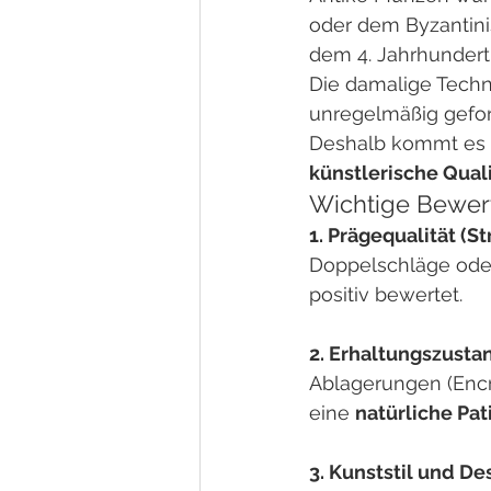
oder dem Byzantinis
dem 4. Jahrhundert 
Die damalige Techn
unregelmäßig gefo
Deshalb kommt es b
künstlerische Quali
Wichtige Bewert
1. Prägequalität (St
Doppelschläge oder 
positiv bewertet.
2. Erhaltungszusta
Ablagerungen (Encr
eine 
natürliche Pat
3. Kunststil und Des