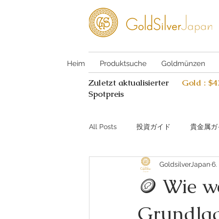
Heim
Produktsuche
Goldmünzen
Zuletzt aktualisierter
Gold : $
Spotpreis
All Posts
投資ガイド
貴金属ガ
GoldsilverJapan
6.
Investing guide Q&A
Preciou
🪙 Wie w
Grundlag
AI Coin Assistant Q&A
Coin A