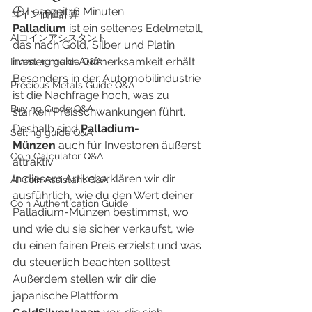
🕒 Lesezeit: 6 Minuten
​コイン価値計算
Palladium
 ist ein seltenes Edelmetall, 
AIコインアシスタント
das nach Gold, Silber und Platin 
immer mehr Aufmerksamkeit erhält. 
Investing guide Q&A
Besonders in der Automobilindustrie 
Precious Metals Guide Q&A
ist die Nachfrage hoch, was zu 
Buying Guide Q&A
starken Preisschwankungen führt. 
Deshalb sind 
Palladium-
Selling guide Q&A
Münzen
 auch für Investoren äußerst 
Coin Calculator Q&A
attraktiv.
In diesem Artikel erklären wir dir 
AI Coin Assistant Q&A
ausführlich, wie du den Wert deiner 
Coin Authentication Guide
Palladium-Münzen bestimmst, wo 
und wie du sie sicher verkaufst, wie 
du einen fairen Preis erzielst und was 
du steuerlich beachten solltest.
Außerdem stellen wir dir die 
japanische Plattform 