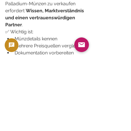
Palladium-Münzen zu verkaufen 
erfordert 
Wissen, Marktverständnis 
und einen vertrauenswürdigen 
Partner
.
✅ Wichtig ist:
Münzdetails kennen
Mehrere Preisquellen vergleichen
Dokumentation vorbereiten
Plattformen mit transparenten 
Preisen nutzen
🌟 Plattformen wie 
GoldSilverJapan
, 
mit Realtime-Preisen, 
mehrsprachigem Support und 
Lerninhalten, bieten 
Sicherheit und 
Komfort
 – für Einsteiger und 
erfahrene Sammler.
💡 Abschlusstipp: Lass dir Zeit und 
handle strategisch – das ist der 
Schlüssel zum 
bestmöglichen 