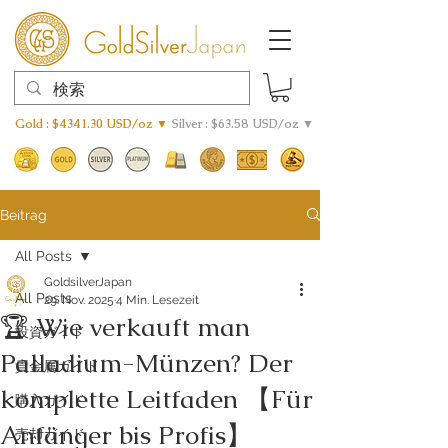
Gold : $4341.30 USD/oz ▼
Silver : $63.58 USD/oz ▼
Beitrag
All Posts
GoldsilverJapan
All Posts
29. Nov. 2025
4 Min. Lesezeit
🏆 Wie verkauft man
投資ガイド
Palladium-Münzen? Der
貴金属ガイド
komplette Leitfaden 【Für
購入ガイド
Anfänger bis Profis】
売却ガイド